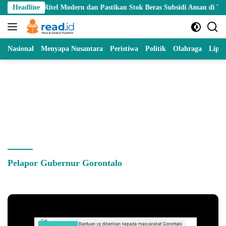
Skip
gur Ritel Modern dan Pastikan Stok Beras Subsidi Aman di Tengah Mu
Headline
to
content
Nasional
Menyapa Nusantara
Peristiwa
Politik
Olahraga
Lipu
Pelapor Gubernur Gorontalo