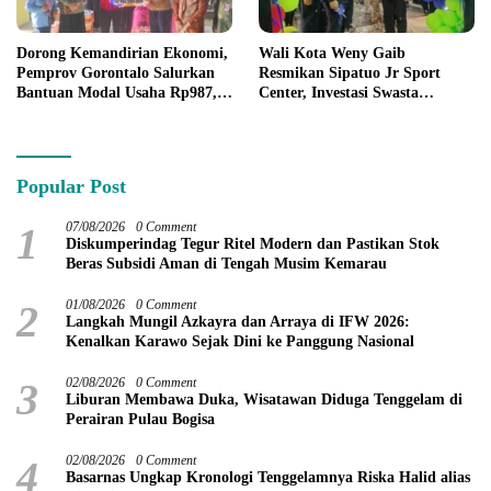
Dorong Kemandirian Ekonomi,
Wali Kota Weny Gaib
Pemprov Gorontalo Salurkan
Resmikan Sipatuo Jr Sport
Bantuan Modal Usaha Rp987,5
Center, Investasi Swasta
Juta untuk 395 Pelaku Usaha
Hadirkan Fasilitas Olahraga
Modern di Kotamobagu
Popular Post
1
07/08/2026
0 Comment
Diskumperindag Tegur Ritel Modern dan Pastikan Stok
Beras Subsidi Aman di Tengah Musim Kemarau
2
01/08/2026
0 Comment
Langkah Mungil Azkayra dan Arraya di IFW 2026:
Kenalkan Karawo Sejak Dini ke Panggung Nasional
3
02/08/2026
0 Comment
Liburan Membawa Duka, Wisatawan Diduga Tenggelam di
Perairan Pulau Bogisa
4
02/08/2026
0 Comment
Basarnas Ungkap Kronologi Tenggelamnya Riska Halid alias