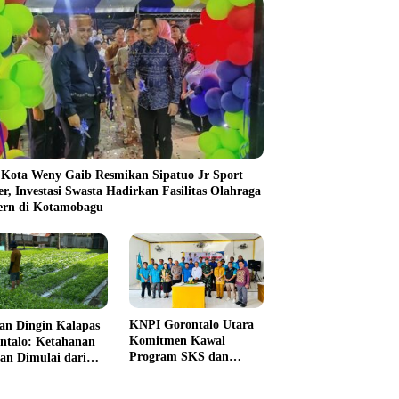
 Kota Weny Gaib Resmikan Sipatuo Jr Sport
er, Investasi Swasta Hadirkan Fasilitas Olahraga
rn di Kotamobagu
KNPI Gorontalo Utara
an Dingin Kalapas
Komitmen Kawal
ntalo: Ketahanan
Program SKS dan
an Dimulai dari
Gerakan Satu Juta
 Jeruji
Pohon