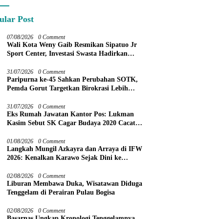
ular Post
07/08/2026
0 Comment
Wali Kota Weny Gaib Resmikan Sipatuo Jr
Sport Center, Investasi Swasta Hadirkan
Fasilitas Olahraga Modern di Kotamobagu
31/07/2026
0 Comment
Paripurna ke-45 Sahkan Perubahan SOTK,
Pemda Gorut Targetkan Birokrasi Lebih
Efektif
31/07/2026
0 Comment
Eks Rumah Jawatan Kantor Pos: Lukman
Kasim Sebut SK Cagar Budaya 2020 Cacat
Prosedur
01/08/2026
0 Comment
Langkah Mungil Azkayra dan Arraya di IFW
2026: Kenalkan Karawo Sejak Dini ke
Panggung Nasional
02/08/2026
0 Comment
Liburan Membawa Duka, Wisatawan Diduga
Tenggelam di Perairan Pulau Bogisa
02/08/2026
0 Comment
Basarnas Ungkap Kronologi Tenggelamnya