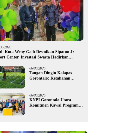
/08/2026
li Kota Weny Gaib Resmikan Sipatuo Jr
ort Center, Investasi Swasta Hadirkan
silitas Olahraga Modern di Kotamobagu
06/08/2026
Tangan Dingin Kalapas
Gorontalo: Ketahanan
Pangan Dimulai dari Balik
Jeruji
06/08/2026
KNPI Gorontalo Utara
Komitmen Kawal Program
SKS dan Gerakan Satu Juta
Pohon