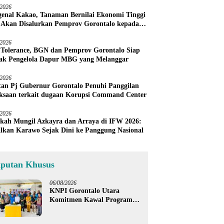
/2026
enal Kakao, Tanaman Bernilai Ekonomi Tinggi
 Akan Disalurkan Pemprov Gorontalo kepada
ni Boalemo
/2026
 Tolerance, BGN dan Pemprov Gorontalo Siap
ak Pengelola Dapur MBG yang Melanggar
/2026
an Pj Gubernur Gorontalo Penuhi Panggilan
ksaan terkait dugaan Korupsi Command Center
/2026
kah Mungil Azkayra dan Arraya di IFW 2026:
lkan Karawo Sejak Dini ke Panggung Nasional
iputan Khusus
06/08/2026
KNPI Gorontalo Utara
Komitmen Kawal Program
SKS dan Gerakan Satu Juta
Pohon