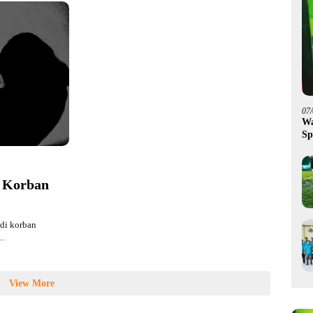
07
Wa
Sp
Fa
i Korban
di korban
g…
View More