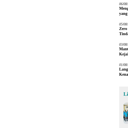
06/08
Meng
yang
Peta
05/08
Zero
Tind
03/08
Mant
Keja
01/08
Lang
Kena
L