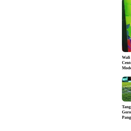
Wali
Cent
Mode
Tang
Goro
Pang
Balik