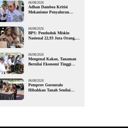
06/08/2026
Adhan Dambea Kritisi
Mekanisme Penyaluran
Bantuan UMKM Pemprov
Gorontalo
06/08/2026
BPS: Penduduk Miskin
Nasional 22,93 Juta Orang,
Gorontalo 150,60 Ribu Jiwa
06/08/2026
Mengenal Kakao, Tanaman
Bernilai Ekonomi Tinggi
yang Akan Disalurkan
Pemprov Gorontalo kepada
Petani Boalemo
06/08/2026
Pemprov Gorontalo
Hibahkan Tanah Senilai
Rp1,96 Miliar untuk Lapas
Perempuan