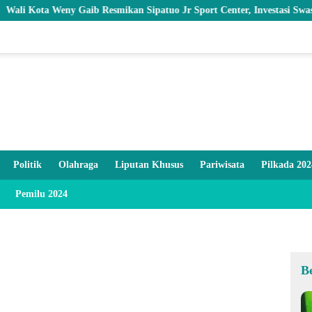
a Weny Gaib Resmikan Sipatuo Jr Sport Center, Investasi Swasta Hadir
Politik
Olahraga
Liputan Khusus
Pariwisata
Pilkada 202
Pemilu 2024
B