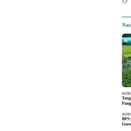
Nas
06/08
Tang
Pang
06/08
BPS:
Goro