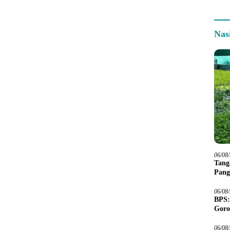
Nas
06/08
Tang
Pang
06/08
BPS:
Goro
06/08