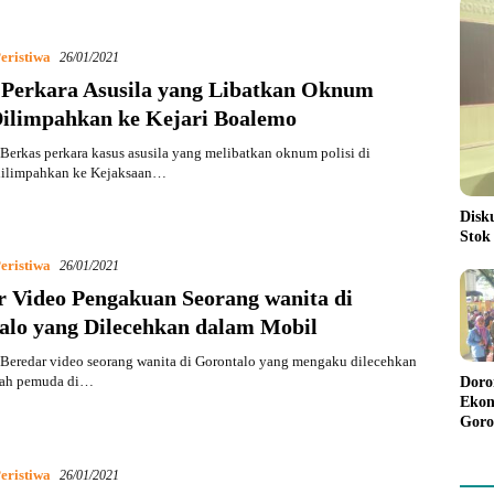
eristiwa
26/01/2021
 Perkara Asusila yang Libatkan Oknum
 Dilimpahkan ke Kejari Boalemo
erkas perkara kasus asusila yang melibatkan oknum polisi di
dilimpahkan ke Kejaksaan…
Disk
Stok
eristiwa
26/01/2021
r Video Pengakuan Seorang wanita di
alo yang Dilecehkan dalam Mobil
Beredar video seorang wanita di Gorontalo yang mengaku dilecehkan
lah pemuda di…
Doro
Ekon
Goro
Bant
Rp98
eristiwa
26/01/2021
Pela