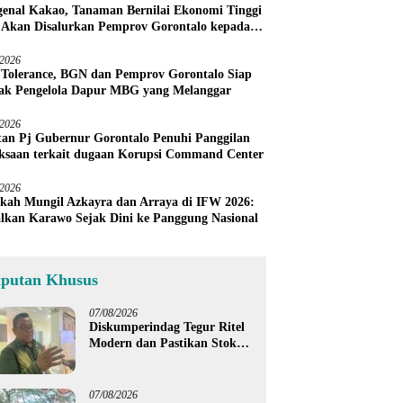
enal Kakao, Tanaman Bernilai Ekonomi Tinggi
 Akan Disalurkan Pemprov Gorontalo kepada
ni Boalemo
/2026
 Tolerance, BGN dan Pemprov Gorontalo Siap
ak Pengelola Dapur MBG yang Melanggar
/2026
an Pj Gubernur Gorontalo Penuhi Panggilan
ksaan terkait dugaan Korupsi Command Center
/2026
kah Mungil Azkayra dan Arraya di IFW 2026:
lkan Karawo Sejak Dini ke Panggung Nasional
iputan Khusus
07/08/2026
Diskumperindag Tegur Ritel
Modern dan Pastikan Stok
Beras Subsidi Aman di
Tengah Musim Kemarau
07/08/2026