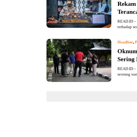
Rekam 
Teranc
READ.ID – 
terhadap s
Headline
,
P
Oknum P
Sering
READ.ID – O
seorang wa