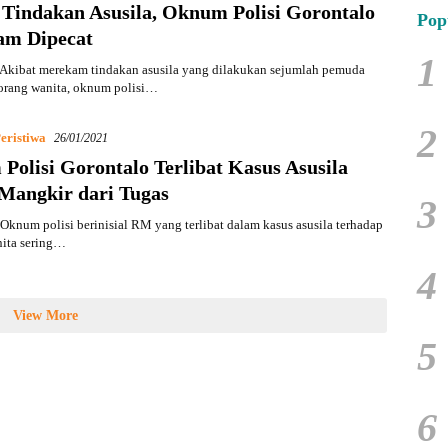
Tindakan Asusila, Oknum Polisi Gorontalo
Pop
am Dipecat
1
Akibat merekam tindakan asusila yang dilakukan sejumlah pemuda
eorang wanita, oknum polisi…
2
eristiwa
26/01/2021
olisi Gorontalo Terlibat Kasus Asusila
 Mangkir dari Tugas
3
knum polisi berinisial RM yang terlibat dalam kasus asusila terhadap
nita sering…
4
View More
5
6