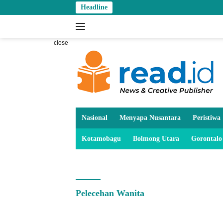
Skip
Headline
to
content
close
Nasional
Menyapa Nusantara
Peristiwa
Kotamobagu
Bolmong Utara
Gorontalo
Pelecehan Wanita