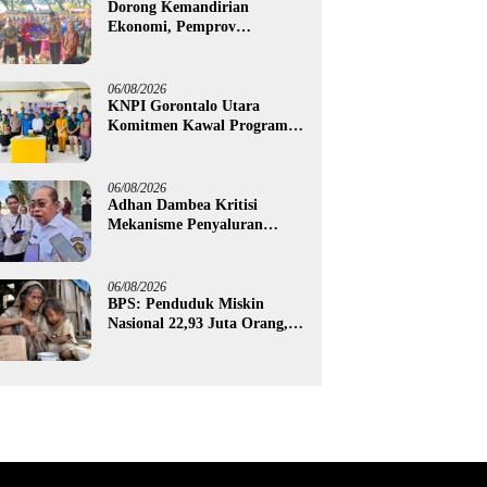
Dorong Kemandirian
Ekonomi, Pemprov
Gorontalo Salurkan Bantuan
Modal Usaha Rp987,5 Juta
untuk 395 Pelaku Usaha
06/08/2026
KNPI Gorontalo Utara
Komitmen Kawal Program
SKS dan Gerakan Satu Juta
Pohon
06/08/2026
Adhan Dambea Kritisi
Mekanisme Penyaluran
Bantuan UMKM Pemprov
Gorontalo
06/08/2026
BPS: Penduduk Miskin
Nasional 22,93 Juta Orang,
Gorontalo 150,60 Ribu Jiwa