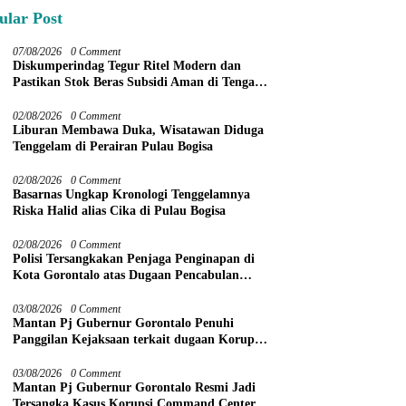
ular Post
07/08/2026
0 Comment
Diskumperindag Tegur Ritel Modern dan
Pastikan Stok Beras Subsidi Aman di Tengah
Musim Kemarau
02/08/2026
0 Comment
Liburan Membawa Duka, Wisatawan Diduga
Tenggelam di Perairan Pulau Bogisa
02/08/2026
0 Comment
Basarnas Ungkap Kronologi Tenggelamnya
Riska Halid alias Cika di Pulau Bogisa
02/08/2026
0 Comment
Polisi Tersangkakan Penjaga Penginapan di
Kota Gorontalo atas Dugaan Pencabulan
Anak Balita 3 Tahun
03/08/2026
0 Comment
Mantan Pj Gubernur Gorontalo Penuhi
Panggilan Kejaksaan terkait dugaan Korupsi
Command Center
03/08/2026
0 Comment
Mantan Pj Gubernur Gorontalo Resmi Jadi
Tersangka Kasus Korupsi Command Center