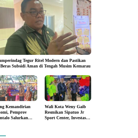
umperindag Tegur Ritel Modern dan Pastikan
 Beras Subsidi Aman di Tengah Musim Kemarau
ng Kemandirian
Wali Kota Weny Gaib
omi, Pemprov
Resmikan Sipatuo Jr
ntalo Salurkan
Sport Center, Investasi
uan Modal Usaha
Swasta Hadirkan
7,5 Juta untuk 395
Fasilitas Olahraga
ku Usaha
Modern di Kotamobagu