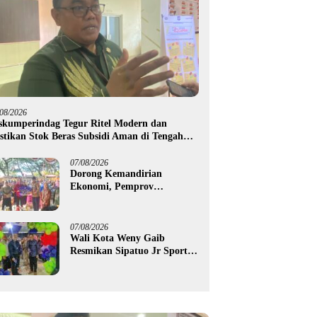
/08/2026
skumperindag Tegur Ritel Modern dan
stikan Stok Beras Subsidi Aman di Tengah
usim Kemarau
07/08/2026
Dorong Kemandirian
Ekonomi, Pemprov
Gorontalo Salurkan Bantuan
Modal Usaha Rp987,5 Juta
untuk 395 Pelaku Usaha
07/08/2026
Wali Kota Weny Gaib
Resmikan Sipatuo Jr Sport
Center, Investasi Swasta
Hadirkan Fasilitas Olahraga
Modern di Kotamobagu