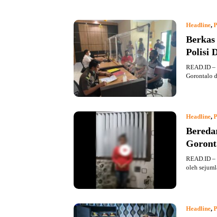
Headline
,
P
Berkas
Polisi
READ.ID – B
Gorontalo 
Headline
,
P
Bereda
Goront
READ.ID – 
oleh sejum
Headline
,
P