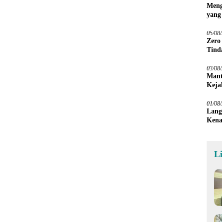
Meng
yang
Peta
05/08
Zero
Tind
03/08
Mant
Keja
01/08
Lang
Kena
L