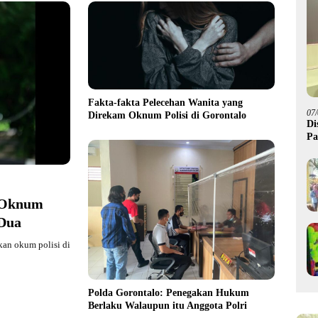
Fakta-fakta Pelecehan Wanita yang
07
Direkam Oknum Polisi di Gorontalo
Di
Pa
M
n Oknum
 Dua
kan okum polisi di
Polda Gorontalo: Penegakan Hukum
Berlaku Walaupun itu Anggota Polri