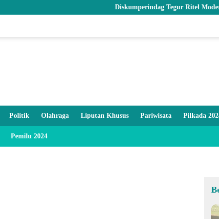
Diskumperindag Tegur Ritel Modern dan Pasti
Politik
Olahraga
Liputan Khusus
Pariwisata
Pilkada 202
Pemilu 2024
B