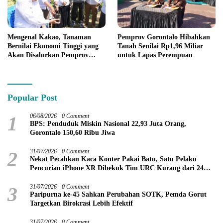
Mengenal Kakao, Tanaman
Pemprov Gorontalo Hibahkan
Bernilai Ekonomi Tinggi yang
Tanah Senilai Rp1,96 Miliar
Akan Disalurkan Pemprov
untuk Lapas Perempuan
Gorontalo kepada Petani
Boalemo
Popular Post
1
06/08/2026
0 Comment
BPS: Penduduk Miskin Nasional 22,93 Juta Orang,
Gorontalo 150,60 Ribu Jiwa
2
31/07/2026
0 Comment
Nekat Pecahkan Kaca Konter Pakai Batu, Satu Pelaku
Pencurian iPhone XR Dibekuk Tim URC Kurang dari 24
Jam
3
31/07/2026
0 Comment
Paripurna ke-45 Sahkan Perubahan SOTK, Pemda Gorut
Targetkan Birokrasi Lebih Efektif
31/07/2026
0 Comment