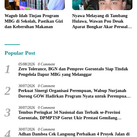
Wagub Idah Tinjau Program
Nyawa Melayang di Tambang
MBG di Sekolah, Pastikan Gizi
Hulawa, Wawan Pou Desak
dan Kebersihan Makanan
Aparat Bongkar Akar Persoalan
PETI
Popular Post
1
05/08/2026
0 Comment
Zero Tolerance, BGN dan Pemprov Gorontalo Siap Tindak
Pengelola Dapur MBG yang Melanggar
2
30/07/2026
0 Comment
Perkuat Sinergi Organisasi Perempuan, Wabup Nurjanah
Dorong GOW Hadirkan Program Nyata untuk Perempuan
dan Anak
3
30/07/2026
0 Comment
Tembus Peringkat 34 Nasional dan Terbaik se-Provinsi
Gorontalo, DPMPTSP Gorut Ukir Prestasi Gemilang
Penilaian Kinerja 2026
4
30/07/2026
0 Comment
Adhan Dambea Cek Langsung Perbaikan 4 Proyek Jalan di