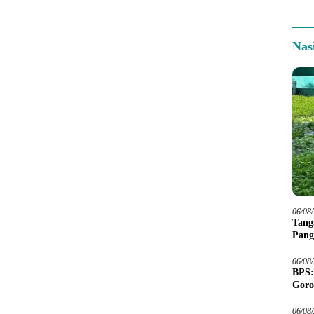
Nas
06/08
Tang
Pang
06/08
BPS:
Goro
06/08