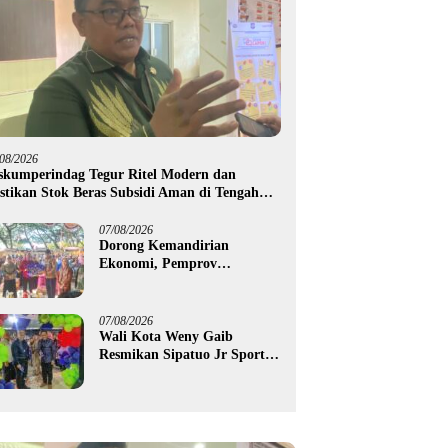
/08/2026
skumperindag Tegur Ritel Modern dan
stikan Stok Beras Subsidi Aman di Tengah
usim Kemarau
07/08/2026
Dorong Kemandirian
Ekonomi, Pemprov
Gorontalo Salurkan Bantuan
Modal Usaha Rp987,5 Juta
untuk 395 Pelaku Usaha
07/08/2026
Wali Kota Weny Gaib
Resmikan Sipatuo Jr Sport
Center, Investasi Swasta
Hadirkan Fasilitas Olahraga
Modern di Kotamobagu