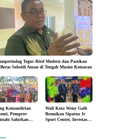
umperindag Tegur Ritel Modern dan Pastikan
 Beras Subsidi Aman di Tengah Musim Kemarau
ng Kemandirian
Wali Kota Weny Gaib
omi, Pemprov
Resmikan Sipatuo Jr
ntalo Salurkan
Sport Center, Investasi
uan Modal Usaha
Swasta Hadirkan
7,5 Juta untuk 395
Fasilitas Olahraga
ku Usaha
Modern di Kotamobagu