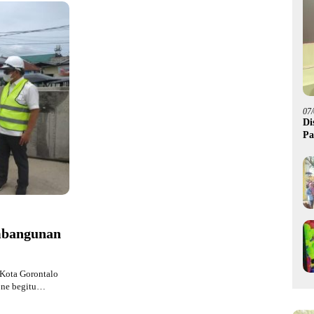
07
Di
Pa
M
mbangunan
Kota Gorontalo
one begitu…