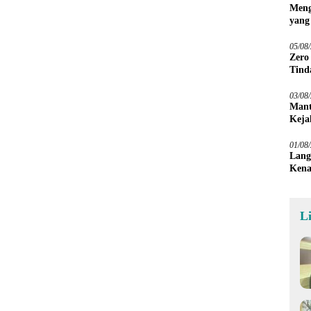
Meng
yang
Peta
05/08
Zero
Tind
03/08
Mant
Keja
01/08
Lang
Kena
L