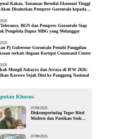
enal Kakao, Tanaman Bernilai Ekonomi Tinggi
 Akan Disalurkan Pemprov Gorontalo kepada
ni Boalemo
/2026
 Tolerance, BGN dan Pemprov Gorontalo Siap
ak Pengelola Dapur MBG yang Melanggar
/2026
an Pj Gubernur Gorontalo Penuhi Panggilan
ksaan terkait dugaan Korupsi Command Center
/2026
kah Mungil Azkayra dan Arraya di IFW 2026:
lkan Karawo Sejak Dini ke Panggung Nasional
iputan Khusus
07/08/2026
Diskumperindag Tegur Ritel
Modern dan Pastikan Stok
Beras Subsidi Aman di
Tengah Musim Kemarau
07/08/2026