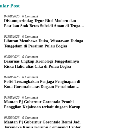
ular Post
07/08/2026
0 Comment
Diskumperindag Tegur Ritel Modern dan
Pastikan Stok Beras Subsidi Aman di Tengah
Musim Kemarau
02/08/2026
0 Comment
Liburan Membawa Duka, Wisatawan Diduga
Tenggelam di Perairan Pulau Bogisa
02/08/2026
0 Comment
Basarnas Ungkap Kronologi Tenggelamnya
Riska Halid alias Cika di Pulau Bogisa
02/08/2026
0 Comment
Polisi Tersangkakan Penjaga Penginapan di
Kota Gorontalo atas Dugaan Pencabulan
Anak Balita 3 Tahun
03/08/2026
0 Comment
Mantan Pj Gubernur Gorontalo Penuhi
Panggilan Kejaksaan terkait dugaan Korupsi
Command Center
03/08/2026
0 Comment
Mantan Pj Gubernur Gorontalo Resmi Jadi
Tersangka Kasus Korupsi Command Center