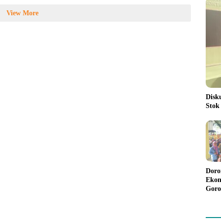
View More
Disk
Stok
Doro
Ekon
Goro
Bant
Rp98
Pela