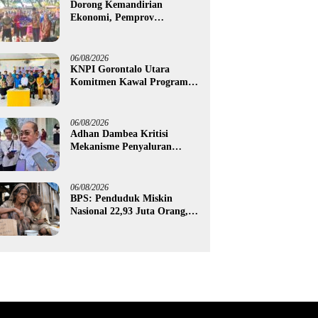
Dorong Kemandirian
Ekonomi, Pemprov
Gorontalo Salurkan Bantuan
Modal Usaha Rp987,5 Juta
untuk 395 Pelaku Usaha
06/08/2026
KNPI Gorontalo Utara
Komitmen Kawal Program
SKS dan Gerakan Satu Juta
Pohon
06/08/2026
Adhan Dambea Kritisi
Mekanisme Penyaluran
Bantuan UMKM Pemprov
Gorontalo
06/08/2026
BPS: Penduduk Miskin
Nasional 22,93 Juta Orang,
Gorontalo 150,60 Ribu Jiwa