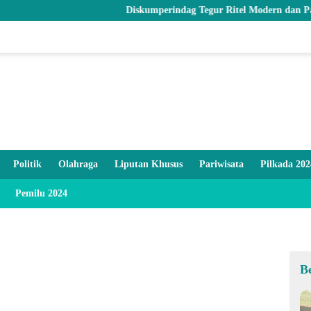
Diskumperindag Tegur Ritel Modern dan Pastikan Sto
Politik
Olahraga
Liputan Khusus
Pariwisata
Pilkada 202
Pemilu 2024
B