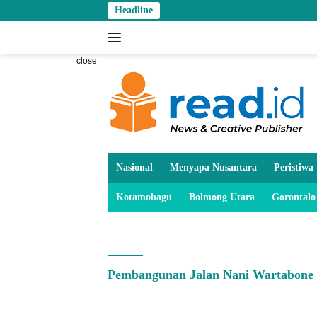
Skip
Headline
to
content
close
Nasional
Menyapa Nusantara
Peristiwa
Kotamobagu
Bolmong Utara
Gorontalo
Pembangunan Jalan Nani Wartabone