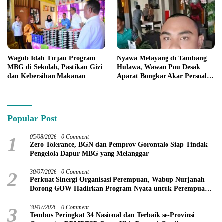
Wagub Idah Tinjau Program
Nyawa Melayang di Tambang
MBG di Sekolah, Pastikan Gizi
Hulawa, Wawan Pou Desak
dan Kebersihan Makanan
Aparat Bongkar Akar Persoalan
PETI
Popular Post
1
05/08/2026
0 Comment
Zero Tolerance, BGN dan Pemprov Gorontalo Siap Tindak
Pengelola Dapur MBG yang Melanggar
2
30/07/2026
0 Comment
Perkuat Sinergi Organisasi Perempuan, Wabup Nurjanah
Dorong GOW Hadirkan Program Nyata untuk Perempuan
dan Anak
3
30/07/2026
0 Comment
Tembus Peringkat 34 Nasional dan Terbaik se-Provinsi