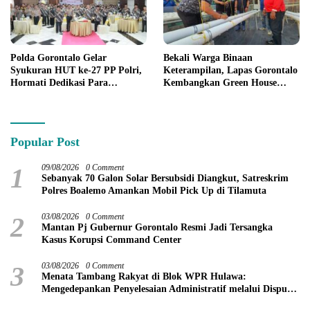
Polda Gorontalo Gelar
Bekali Warga Binaan
Syukuran HUT ke-27 PP Polri,
Keterampilan, Lapas Gorontalo
Hormati Dedikasi Para
Kembangkan Green House
Purnawirawan
Hidrofarm
Popular Post
1
09/08/2026
0 Comment
Sebanyak 70 Galon Solar Bersubsidi Diangkut, Satreskrim
Polres Boalemo Amankan Mobil Pick Up di Tilamuta
2
03/08/2026
0 Comment
Mantan Pj Gubernur Gorontalo Resmi Jadi Tersangka
Kasus Korupsi Command Center
3
03/08/2026
0 Comment
Menata Tambang Rakyat di Blok WPR Hulawa:
Mengedepankan Penyelesaian Administratif melalui Dispute
Resolution