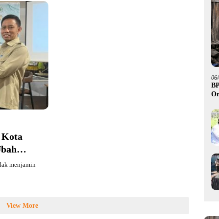
06
BP
Or
 Kota
Ubah
s di
idak menjamin
View More