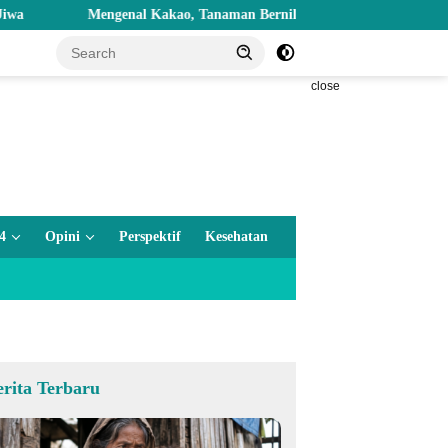
Mengenal Kakao, Tanaman Bernilai Ekonomi Tinggi yang Akan Disal
close
4
Opini
Perspektif
Kesehatan
erita Terbaru