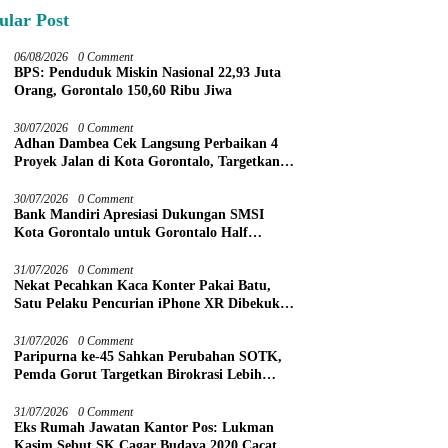
ular Post
06/08/2026
0 Comment
BPS: Penduduk Miskin Nasional 22,93 Juta
Orang, Gorontalo 150,60 Ribu Jiwa
30/07/2026
0 Comment
Adhan Dambea Cek Langsung Perbaikan 4
Proyek Jalan di Kota Gorontalo, Targetkan
Rampung November 2026
30/07/2026
0 Comment
Bank Mandiri Apresiasi Dukungan SMSI
Kota Gorontalo untuk Gorontalo Half
Marathon 2026
31/07/2026
0 Comment
Nekat Pecahkan Kaca Konter Pakai Batu,
Satu Pelaku Pencurian iPhone XR Dibekuk
Tim URC Kurang dari 24 Jam
31/07/2026
0 Comment
Paripurna ke-45 Sahkan Perubahan SOTK,
Pemda Gorut Targetkan Birokrasi Lebih
Efektif
31/07/2026
0 Comment
Eks Rumah Jawatan Kantor Pos: Lukman
Kasim Sebut SK Cagar Budaya 2020 Cacat