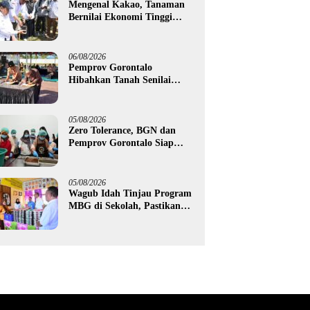
Mengenal Kakao, Tanaman
Bernilai Ekonomi Tinggi
yang Akan Disalurkan
Pemprov Gorontalo kepada
Petani Boalemo
06/08/2026
Pemprov Gorontalo
Hibahkan Tanah Senilai
Rp1,96 Miliar untuk Lapas
Perempuan
05/08/2026
Zero Tolerance, BGN dan
Pemprov Gorontalo Siap
Tindak Pengelola Dapur
MBG yang Melanggar
05/08/2026
Wagub Idah Tinjau Program
MBG di Sekolah, Pastikan
Gizi dan Kebersihan
Makanan