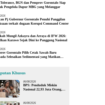
 Tolerance, BGN dan Pemprov Gorontalo Siap
ak Pengelola Dapur MBG yang Melanggar
/2026
an Pj Gubernur Gorontalo Penuhi Panggilan
ksaan terkait dugaan Korupsi Command Center
/2026
kah Mungil Azkayra dan Arraya di IFW 2026:
lkan Karawo Sejak Dini ke Panggung Nasional
/2026
rov Gorontalo Pilih Cetak Sawah Baru
pada Selesaikan Sedimentasi yang Matikan
h Petani Sendiri
iputan Khusus
06/08/2026
BPS: Penduduk Miskin
Nasional 22,93 Juta Orang,
Gorontalo 150,60 Ribu Jiwa
06/08/2026