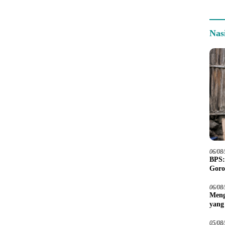
Nas
06/08
BPS:
Goro
06/08
Meng
yang
Peta
05/08