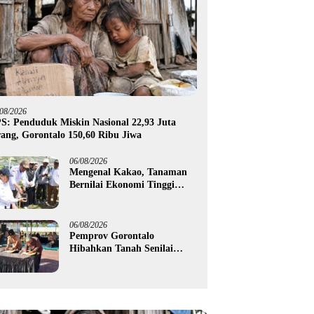
/08/2026
S: Penduduk Miskin Nasional 22,93 Juta
ang, Gorontalo 150,60 Ribu Jiwa
06/08/2026
Mengenal Kakao, Tanaman
Bernilai Ekonomi Tinggi
yang Akan Disalurkan
Pemprov Gorontalo kepada
Petani Boalemo
06/08/2026
Pemprov Gorontalo
Hibahkan Tanah Senilai
Rp1,96 Miliar untuk Lapas
Perempuan