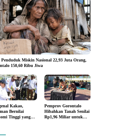
 Penduduk Miskin Nasional 22,93 Juta Orang,
ntalo 150,60 Ribu Jiwa
enal Kakao,
Pemprov Gorontalo
man Bernilai
Hibahkan Tanah Senilai
omi Tinggi yang
Rp1,96 Miliar untuk
 Disalurkan
Lapas Perempuan
rov Gorontalo
da Petani Boalemo