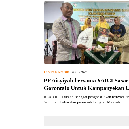
Liputan Khusus
10/10/2023
PP Aisyiyah bersama YAICI Sasar
Gorontalo Untuk Kampanyekan 
Kebiasaan Konsumsi Kental Mani
READ.ID – Dikenal sebagai penghasil ikan ternyata t
Masyarakat
Gorontalo bebas dari permasalahan gizi. Menjadi…