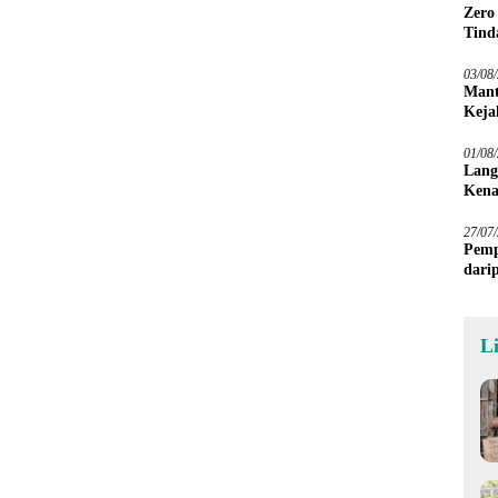
Zero
Tind
03/08
Mant
Keja
01/08
Lang
Kena
27/07
Pemp
dari
Sawa
L