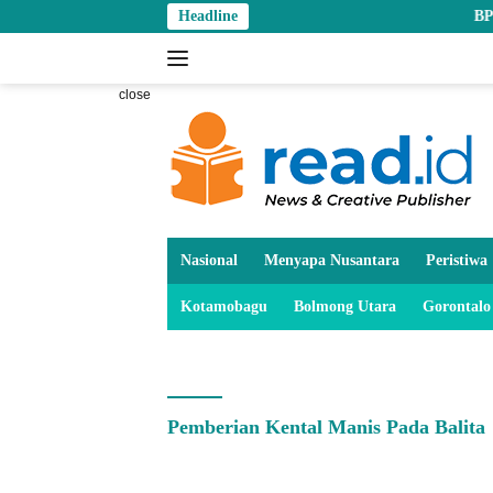
Skip
Headline
BPS: Penduduk
to
content
close
Nasional
Menyapa Nusantara
Peristiwa
Kotamobagu
Bolmong Utara
Gorontalo
Pemberian Kental Manis Pada Balita