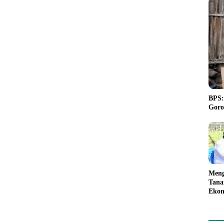
BPS:
Goro
Meng
Tana
Ekon
Akan
Pemp
kepa