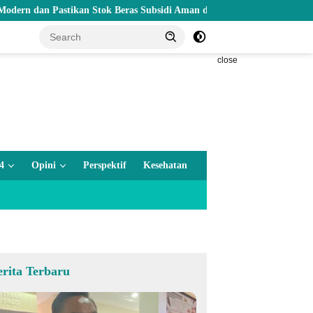
Pastikan Stok Beras Subsidi Aman di Tengah Musim Kemarau
close
4
Opini
Perspektif
Kesehatan
erita Terbaru