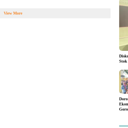
View More
Disk
Stok
Doro
Ekon
Goro
Bant
Rp98
Pela