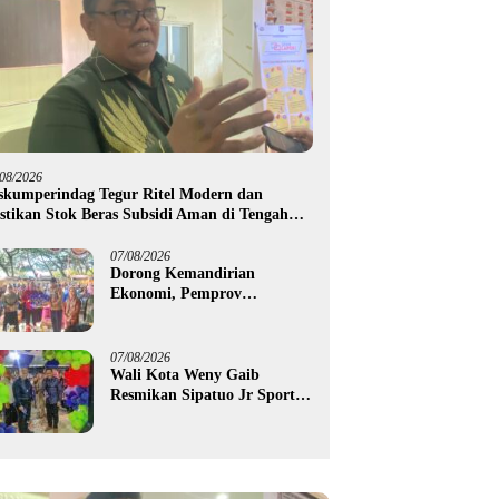
/08/2026
skumperindag Tegur Ritel Modern dan
stikan Stok Beras Subsidi Aman di Tengah
usim Kemarau
07/08/2026
Dorong Kemandirian
Ekonomi, Pemprov
Gorontalo Salurkan Bantuan
Modal Usaha Rp987,5 Juta
untuk 395 Pelaku Usaha
07/08/2026
Wali Kota Weny Gaib
Resmikan Sipatuo Jr Sport
Center, Investasi Swasta
Hadirkan Fasilitas Olahraga
Modern di Kotamobagu