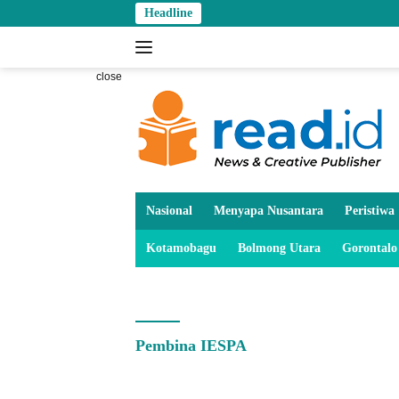
Skip
Headline
to
content
close
Nasional
Menyapa Nusantara
Peristiwa
Kotamobagu
Bolmong Utara
Gorontalo
Pembina IESPA