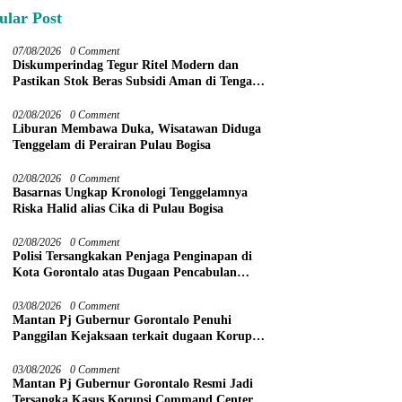
ular Post
07/08/2026
0 Comment
Diskumperindag Tegur Ritel Modern dan
Pastikan Stok Beras Subsidi Aman di Tengah
Musim Kemarau
02/08/2026
0 Comment
Liburan Membawa Duka, Wisatawan Diduga
Tenggelam di Perairan Pulau Bogisa
02/08/2026
0 Comment
Basarnas Ungkap Kronologi Tenggelamnya
Riska Halid alias Cika di Pulau Bogisa
02/08/2026
0 Comment
Polisi Tersangkakan Penjaga Penginapan di
Kota Gorontalo atas Dugaan Pencabulan
Anak Balita 3 Tahun
03/08/2026
0 Comment
Mantan Pj Gubernur Gorontalo Penuhi
Panggilan Kejaksaan terkait dugaan Korupsi
Command Center
03/08/2026
0 Comment
Mantan Pj Gubernur Gorontalo Resmi Jadi
Tersangka Kasus Korupsi Command Center