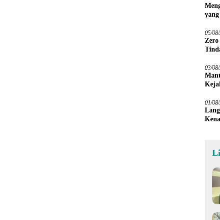
Meng
yang
Peta
05/08
Zero
Tind
03/08
Mant
Keja
01/08
Lang
Kena
L