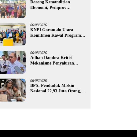
Dorong Kemandirian
Ekonomi, Pemprov
Gorontalo Salurkan Bantuan
Modal Usaha Rp987,5 Juta
untuk 395 Pelaku Usaha
06/08/2026
KNPI Gorontalo Utara
Komitmen Kawal Program
SKS dan Gerakan Satu Juta
Pohon
06/08/2026
Adhan Dambea Kritisi
Mekanisme Penyaluran
Bantuan UMKM Pemprov
Gorontalo
06/08/2026
BPS: Penduduk Miskin
Nasional 22,93 Juta Orang,
Gorontalo 150,60 Ribu Jiwa