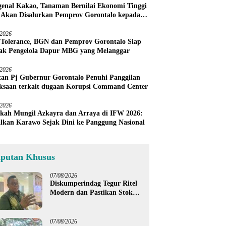
enal Kakao, Tanaman Bernilai Ekonomi Tinggi
 Akan Disalurkan Pemprov Gorontalo kepada
ni Boalemo
/2026
 Tolerance, BGN dan Pemprov Gorontalo Siap
ak Pengelola Dapur MBG yang Melanggar
/2026
an Pj Gubernur Gorontalo Penuhi Panggilan
ksaan terkait dugaan Korupsi Command Center
/2026
kah Mungil Azkayra dan Arraya di IFW 2026:
lkan Karawo Sejak Dini ke Panggung Nasional
iputan Khusus
07/08/2026
Diskumperindag Tegur Ritel
Modern dan Pastikan Stok
Beras Subsidi Aman di
Tengah Musim Kemarau
07/08/2026