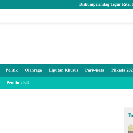
Diskumperindag Tegur Ritel Modern dan 
Politik
Olahraga
Liputan Khusus
Pariwisata
Pilkada 202
Pemilu 2024
B