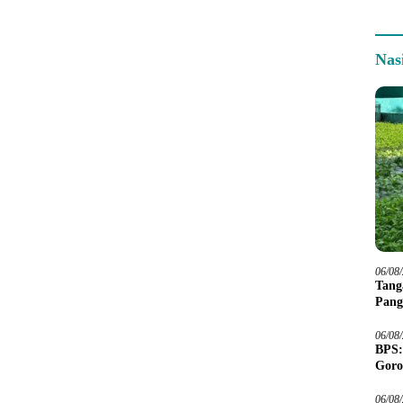
Nas
06/08
Tang
Pang
06/08
BPS:
Goro
06/08