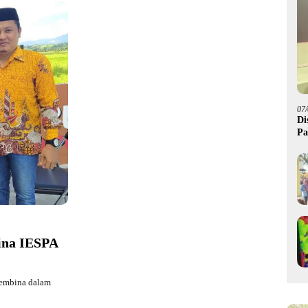
07
Di
Pa
M
bina IESPA
pembina dalam