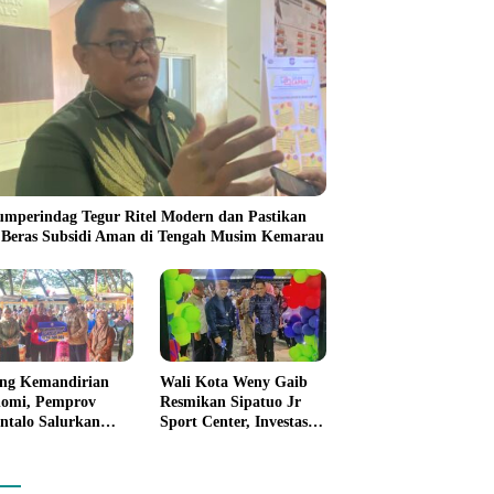
umperindag Tegur Ritel Modern dan Pastikan
 Beras Subsidi Aman di Tengah Musim Kemarau
ng Kemandirian
Wali Kota Weny Gaib
omi, Pemprov
Resmikan Sipatuo Jr
ntalo Salurkan
Sport Center, Investasi
uan Modal Usaha
Swasta Hadirkan
7,5 Juta untuk 395
Fasilitas Olahraga
ku Usaha
Modern di Kotamobagu