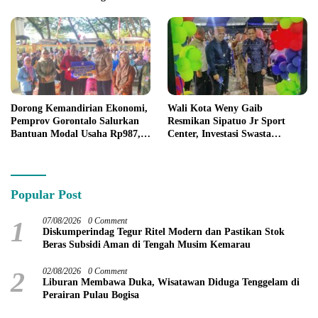
Dorong Kemandirian Ekonomi,
Wali Kota Weny Gaib
Pemprov Gorontalo Salurkan
Resmikan Sipatuo Jr Sport
Bantuan Modal Usaha Rp987,5
Center, Investasi Swasta
Juta untuk 395 Pelaku Usaha
Hadirkan Fasilitas Olahraga
Modern di Kotamobagu
Popular Post
1
07/08/2026
0 Comment
Diskumperindag Tegur Ritel Modern dan Pastikan Stok
Beras Subsidi Aman di Tengah Musim Kemarau
2
02/08/2026
0 Comment
Liburan Membawa Duka, Wisatawan Diduga Tenggelam di
Perairan Pulau Bogisa