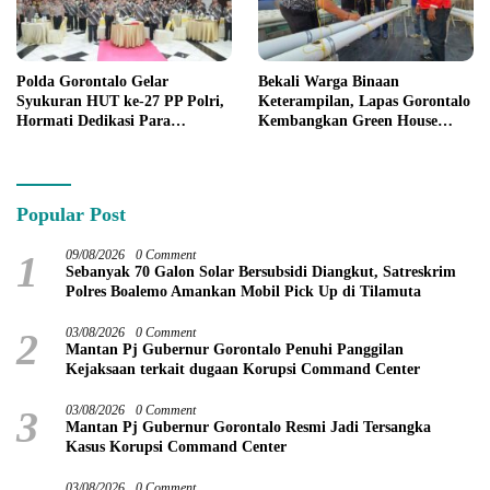
Polda Gorontalo Gelar
Bekali Warga Binaan
Syukuran HUT ke-27 PP Polri,
Keterampilan, Lapas Gorontalo
Hormati Dedikasi Para
Kembangkan Green House
Purnawirawan
Hidrofarm
Popular Post
1
09/08/2026
0 Comment
Sebanyak 70 Galon Solar Bersubsidi Diangkut, Satreskrim
Polres Boalemo Amankan Mobil Pick Up di Tilamuta
2
03/08/2026
0 Comment
Mantan Pj Gubernur Gorontalo Penuhi Panggilan
Kejaksaan terkait dugaan Korupsi Command Center
3
03/08/2026
0 Comment
Mantan Pj Gubernur Gorontalo Resmi Jadi Tersangka
Kasus Korupsi Command Center
03/08/2026
0 Comment