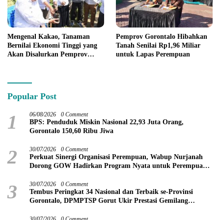
Mengenal Kakao, Tanaman
Pemprov Gorontalo Hibahkan
Bernilai Ekonomi Tinggi yang
Tanah Senilai Rp1,96 Miliar
Akan Disalurkan Pemprov
untuk Lapas Perempuan
Gorontalo kepada Petani
Boalemo
Popular Post
1
06/08/2026
0 Comment
BPS: Penduduk Miskin Nasional 22,93 Juta Orang,
Gorontalo 150,60 Ribu Jiwa
2
30/07/2026
0 Comment
Perkuat Sinergi Organisasi Perempuan, Wabup Nurjanah
Dorong GOW Hadirkan Program Nyata untuk Perempuan
dan Anak
3
30/07/2026
0 Comment
Tembus Peringkat 34 Nasional dan Terbaik se-Provinsi
Gorontalo, DPMPTSP Gorut Ukir Prestasi Gemilang
Penilaian Kinerja 2026
30/07/2026
0 Comment