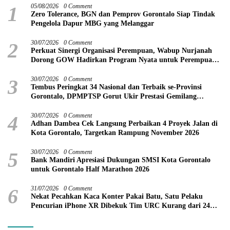
1
05/08/2026
0 Comment
Zero Tolerance, BGN dan Pemprov Gorontalo Siap Tindak
Pengelola Dapur MBG yang Melanggar
2
30/07/2026
0 Comment
Perkuat Sinergi Organisasi Perempuan, Wabup Nurjanah
Dorong GOW Hadirkan Program Nyata untuk Perempuan
dan Anak
3
30/07/2026
0 Comment
Tembus Peringkat 34 Nasional dan Terbaik se-Provinsi
Gorontalo, DPMPTSP Gorut Ukir Prestasi Gemilang
Penilaian Kinerja 2026
4
30/07/2026
0 Comment
Adhan Dambea Cek Langsung Perbaikan 4 Proyek Jalan di
Kota Gorontalo, Targetkan Rampung November 2026
5
30/07/2026
0 Comment
Bank Mandiri Apresiasi Dukungan SMSI Kota Gorontalo
untuk Gorontalo Half Marathon 2026
6
31/07/2026
0 Comment
Nekat Pecahkan Kaca Konter Pakai Batu, Satu Pelaku
Pencurian iPhone XR Dibekuk Tim URC Kurang dari 24
Jam