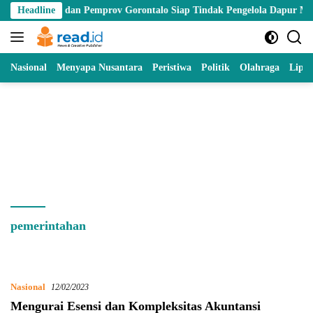
Skip
e, BGN dan Pemprov Gorontalo Siap Tindak Pengelola Dapur MBG yang 
Headline
to
content
Nasional
Menyapa Nusantara
Peristiwa
Politik
Olahraga
Lipu
pemerintahan
Nasional
12/02/2023
Mengurai Esensi dan Kompleksitas Akuntansi