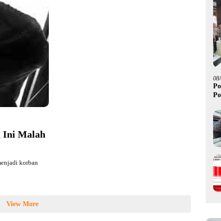
08
Po
Po
 Ini Malah
menjadi korban
View More