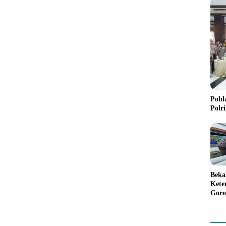
Pold
Polr
Beka
Kete
Goro
Gree