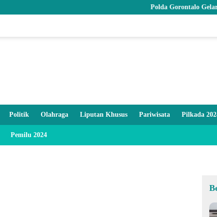
Polda Gorontalo Gelar Syukuran
Politik
Olahraga
Liputan Khusus
Pariwisata
Pilkada 202
Pemilu 2024
B