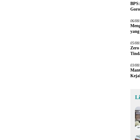
BPS:
Goro
06/08
Meng
yang
Peta
05/08
Zero
Tind
03/08
Mant
Keja
L