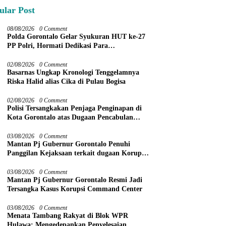
ular Post
08/08/2026
0 Comment
Polda Gorontalo Gelar Syukuran HUT ke-27
PP Polri, Hormati Dedikasi Para
Purnawirawan
02/08/2026
0 Comment
Basarnas Ungkap Kronologi Tenggelamnya
Riska Halid alias Cika di Pulau Bogisa
02/08/2026
0 Comment
Polisi Tersangkakan Penjaga Penginapan di
Kota Gorontalo atas Dugaan Pencabulan
Anak Balita 3 Tahun
03/08/2026
0 Comment
Mantan Pj Gubernur Gorontalo Penuhi
Panggilan Kejaksaan terkait dugaan Korupsi
Command Center
03/08/2026
0 Comment
Mantan Pj Gubernur Gorontalo Resmi Jadi
Tersangka Kasus Korupsi Command Center
03/08/2026
0 Comment
Menata Tambang Rakyat di Blok WPR
Hulawa: Mengedepankan Penyelesaian