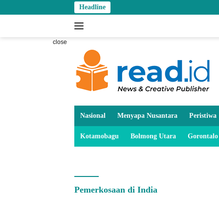
Skip
Headline
to
content
close
Nasional
Menyapa Nusantara
Peristiwa
Kotamobagu
Bolmong Utara
Gorontalo
Pemerkosaan di India