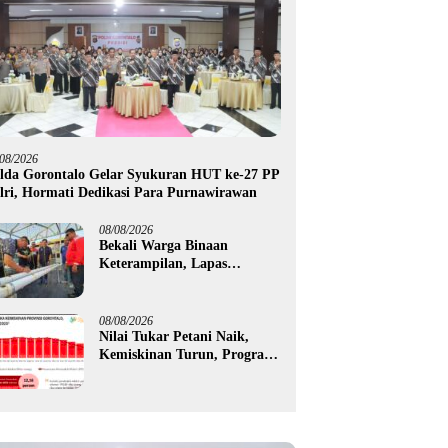
/08/2026
lda Gorontalo Gelar Syukuran HUT ke-27 PP
lri, Hormati Dedikasi Para Purnawirawan
08/08/2026
Bekali Warga Binaan
Keterampilan, Lapas
Gorontalo Kembangkan
Green House Hidrofarm
08/08/2026
Nilai Tukar Petani Naik,
Kemiskinan Turun, Program
Gusnar-Idah Mulai Dorong
Ekonomi Gorontalo