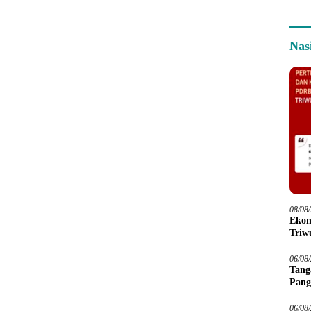
Nas
08/08
Ekon
Triwu
06/08
Tang
Pang
06/08