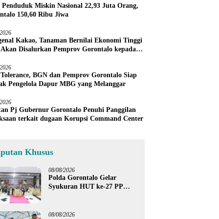
 Penduduk Miskin Nasional 22,93 Juta Orang,
ntalo 150,60 Ribu Jiwa
/2026
enal Kakao, Tanaman Bernilai Ekonomi Tinggi
 Akan Disalurkan Pemprov Gorontalo kepada
ni Boalemo
/2026
 Tolerance, BGN dan Pemprov Gorontalo Siap
ak Pengelola Dapur MBG yang Melanggar
/2026
an Pj Gubernur Gorontalo Penuhi Panggilan
ksaan terkait dugaan Korupsi Command Center
iputan Khusus
08/08/2026
Polda Gorontalo Gelar
Syukuran HUT ke-27 PP
Polri, Hormati Dedikasi Para
Purnawirawan
08/08/2026