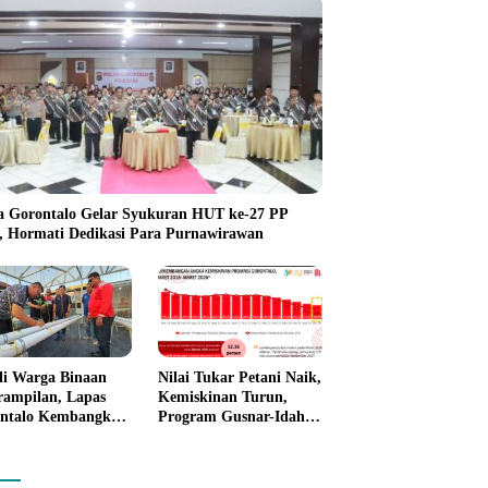
a Gorontalo Gelar Syukuran HUT ke-27 PP
i, Hormati Dedikasi Para Purnawirawan
li Warga Binaan
Nilai Tukar Petani Naik,
rampilan, Lapas
Kemiskinan Turun,
ntalo Kembangkan
Program Gusnar-Idah
n House Hidrofarm
Mulai Dorong Ekonomi
Gorontalo