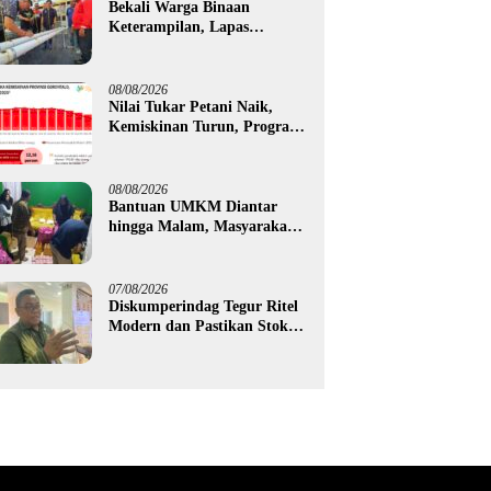
Bekali Warga Binaan
Keterampilan, Lapas
Gorontalo Kembangkan
Green House Hidrofarm
08/08/2026
Nilai Tukar Petani Naik,
Kemiskinan Turun, Program
Gusnar-Idah Mulai Dorong
Ekonomi Gorontalo
08/08/2026
Bantuan UMKM Diantar
hingga Malam, Masyarakat
Apresiasi Gerak Cepat
Pemprov Gorontalo
07/08/2026
Diskumperindag Tegur Ritel
Modern dan Pastikan Stok
Beras Subsidi Aman di
Tengah Musim Kemarau