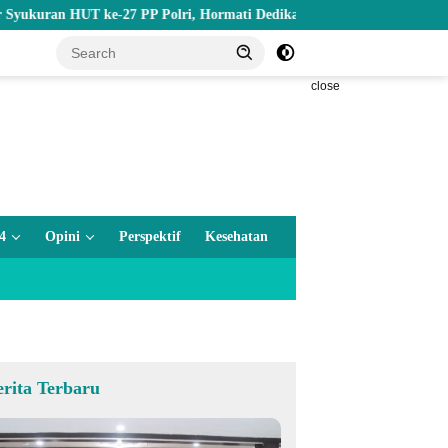
 HUT ke-27 PP Polri, Hormati Dedikasi Para Purnawirawan
Be
close
4
Opini
Perspektif
Kesehatan
erita Terbaru