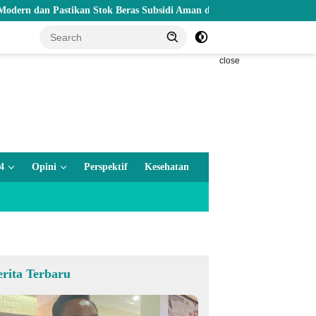
Pastikan Stok Beras Subsidi Aman di Tengah Musim Kemarau
close
4
Opini
Perspektif
Kesehatan
erita Terbaru