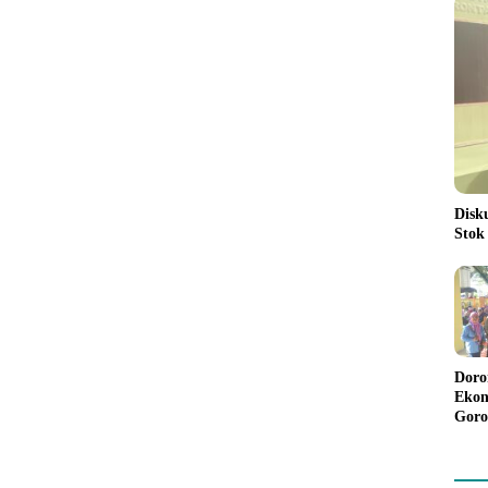
Disk
Stok
Doro
Ekon
Goro
Bant
Rp98
Pela