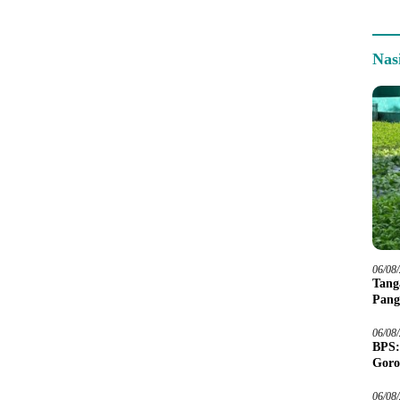
Nas
06/08
Tang
Pang
06/08
BPS:
Goro
06/08