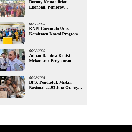
Dorong Kemandirian
Ekonomi, Pemprov
Gorontalo Salurkan Bantuan
Modal Usaha Rp987,5 Juta
untuk 395 Pelaku Usaha
06/08/2026
KNPI Gorontalo Utara
Komitmen Kawal Program
SKS dan Gerakan Satu Juta
Pohon
06/08/2026
Adhan Dambea Kritisi
Mekanisme Penyaluran
Bantuan UMKM Pemprov
Gorontalo
06/08/2026
BPS: Penduduk Miskin
Nasional 22,93 Juta Orang,
Gorontalo 150,60 Ribu Jiwa