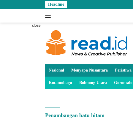
Skip
Headline
to
content
close
Nasional
Menyapa Nusantara
Peristiwa
Kotamobagu
Bolmong Utara
Gorontalo
Penambangan batu hitam