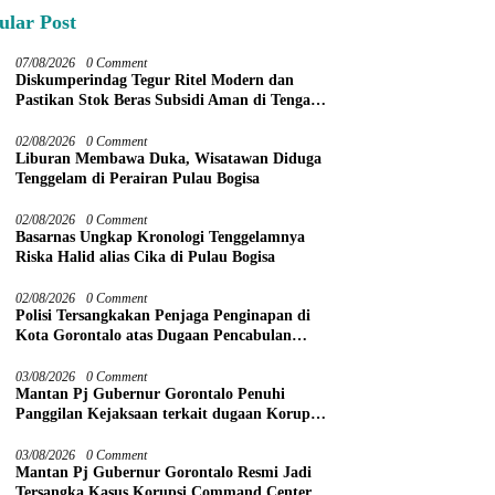
ular Post
07/08/2026
0 Comment
Diskumperindag Tegur Ritel Modern dan
Pastikan Stok Beras Subsidi Aman di Tengah
Musim Kemarau
02/08/2026
0 Comment
Liburan Membawa Duka, Wisatawan Diduga
Tenggelam di Perairan Pulau Bogisa
02/08/2026
0 Comment
Basarnas Ungkap Kronologi Tenggelamnya
Riska Halid alias Cika di Pulau Bogisa
02/08/2026
0 Comment
Polisi Tersangkakan Penjaga Penginapan di
Kota Gorontalo atas Dugaan Pencabulan
Anak Balita 3 Tahun
03/08/2026
0 Comment
Mantan Pj Gubernur Gorontalo Penuhi
Panggilan Kejaksaan terkait dugaan Korupsi
Command Center
03/08/2026
0 Comment
Mantan Pj Gubernur Gorontalo Resmi Jadi
Tersangka Kasus Korupsi Command Center