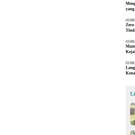
Meng
yang
Peta
05/08
Zero
Tind
03/08
Mant
Keja
01/08
Lang
Kena
L