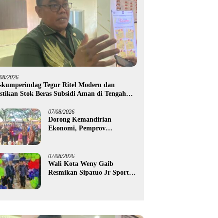
/08/2026
skumperindag Tegur Ritel Modern dan
stikan Stok Beras Subsidi Aman di Tengah
usim Kemarau
07/08/2026
Dorong Kemandirian
Ekonomi, Pemprov
Gorontalo Salurkan Bantuan
Modal Usaha Rp987,5 Juta
untuk 395 Pelaku Usaha
07/08/2026
Wali Kota Weny Gaib
Resmikan Sipatuo Jr Sport
Center, Investasi Swasta
Hadirkan Fasilitas Olahraga
Modern di Kotamobagu