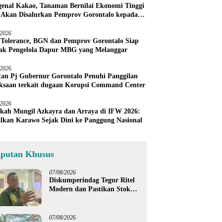
enal Kakao, Tanaman Bernilai Ekonomi Tinggi
 Akan Disalurkan Pemprov Gorontalo kepada
ni Boalemo
/2026
 Tolerance, BGN dan Pemprov Gorontalo Siap
ak Pengelola Dapur MBG yang Melanggar
/2026
an Pj Gubernur Gorontalo Penuhi Panggilan
ksaan terkait dugaan Korupsi Command Center
/2026
kah Mungil Azkayra dan Arraya di IFW 2026:
lkan Karawo Sejak Dini ke Panggung Nasional
iputan Khusus
07/08/2026
Diskumperindag Tegur Ritel
Modern dan Pastikan Stok
Beras Subsidi Aman di
Tengah Musim Kemarau
07/08/2026