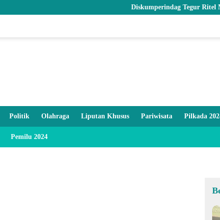
Diskumperindag Tegur Ritel Modern dan 
Politik
Olahraga
Liputan Khusus
Pariwisata
Pilkada 202
Pemilu 2024
B