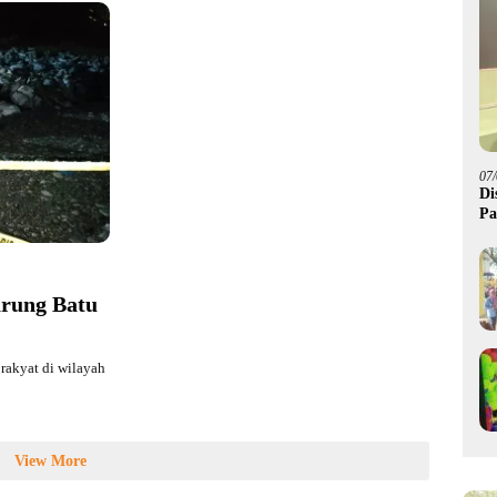
07
Di
Pa
M
arung Batu
akyat di wilayah
View More