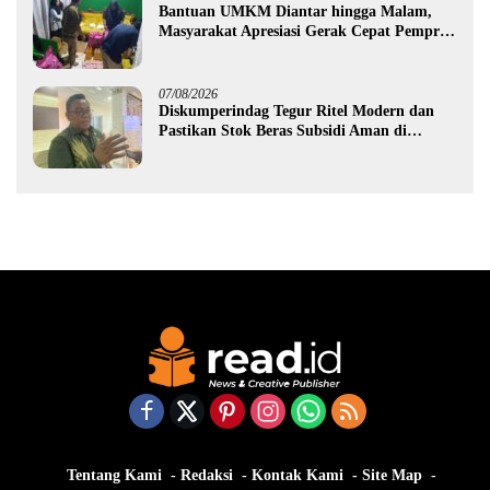
Bantuan UMKM Diantar hingga Malam,
Masyarakat Apresiasi Gerak Cepat Pemprov
Gorontalo
07/08/2026
Diskumperindag Tegur Ritel Modern dan
Pastikan Stok Beras Subsidi Aman di
Tengah Musim Kemarau
Tentang Kami
Redaksi
Kontak Kami
Site Map