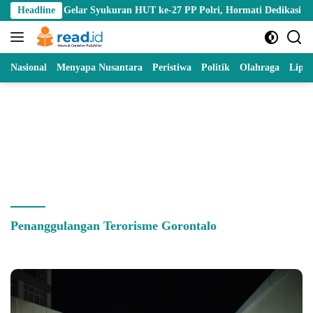
Skip
ntalo Gelar Syukuran HUT ke-27 PP Polri, Hormati Dedikasi Para Purn
Headline
to
content
Nasional
Menyapa Nusantara
Peristiwa
Politik
Olahraga
Lipu
Penanggulangan Terorisme Gorontalo