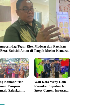
umperindag Tegur Ritel Modern dan Pastikan
 Beras Subsidi Aman di Tengah Musim Kemarau
ng Kemandirian
Wali Kota Weny Gaib
omi, Pemprov
Resmikan Sipatuo Jr
ntalo Salurkan
Sport Center, Investasi
uan Modal Usaha
Swasta Hadirkan
7,5 Juta untuk 395
Fasilitas Olahraga
ku Usaha
Modern di Kotamobagu