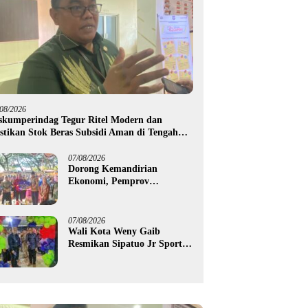
/08/2026
skumperindag Tegur Ritel Modern dan
stikan Stok Beras Subsidi Aman di Tengah
usim Kemarau
07/08/2026
Dorong Kemandirian
Ekonomi, Pemprov
Gorontalo Salurkan Bantuan
Modal Usaha Rp987,5 Juta
untuk 395 Pelaku Usaha
07/08/2026
Wali Kota Weny Gaib
Resmikan Sipatuo Jr Sport
Center, Investasi Swasta
Hadirkan Fasilitas Olahraga
Modern di Kotamobagu