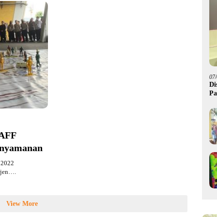
07
Di
Pa
M
 AFF
enyamanan
F 2022
rjen….
View More