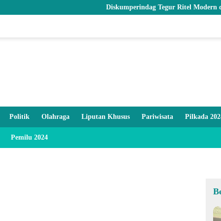
Diskumperindag Tegur Ritel Modern dan Pastika
Politik
Olahraga
Liputan Khusus
Pariwisata
Pilkada 202
Pemilu 2024
B