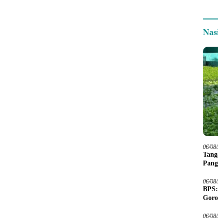
Nas
06/08
Tang
Pang
06/08
BPS:
Goro
06/08