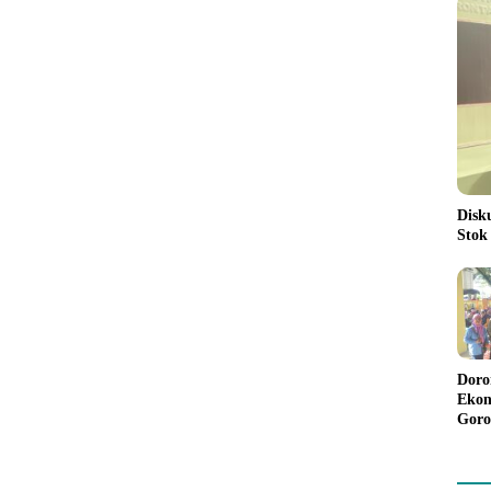
Disk
Stok
Doro
Ekon
Goro
Bant
Rp98
Pela