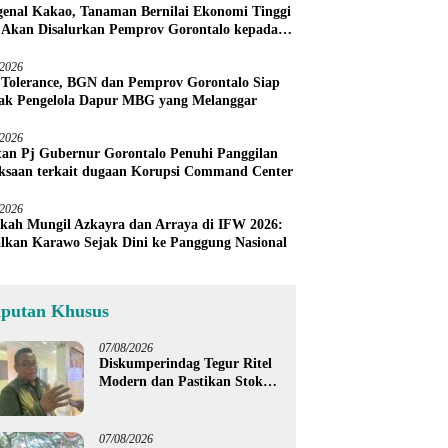
enal Kakao, Tanaman Bernilai Ekonomi Tinggi
 Akan Disalurkan Pemprov Gorontalo kepada
ni Boalemo
/2026
 Tolerance, BGN dan Pemprov Gorontalo Siap
ak Pengelola Dapur MBG yang Melanggar
/2026
an Pj Gubernur Gorontalo Penuhi Panggilan
ksaan terkait dugaan Korupsi Command Center
/2026
kah Mungil Azkayra dan Arraya di IFW 2026:
lkan Karawo Sejak Dini ke Panggung Nasional
iputan Khusus
07/08/2026
Diskumperindag Tegur Ritel
Modern dan Pastikan Stok
Beras Subsidi Aman di
Tengah Musim Kemarau
07/08/2026