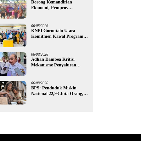
Dorong Kemandirian
Ekonomi, Pemprov
Gorontalo Salurkan Bantuan
Modal Usaha Rp987,5 Juta
untuk 395 Pelaku Usaha
06/08/2026
KNPI Gorontalo Utara
Komitmen Kawal Program
SKS dan Gerakan Satu Juta
Pohon
06/08/2026
Adhan Dambea Kritisi
Mekanisme Penyaluran
Bantuan UMKM Pemprov
Gorontalo
06/08/2026
BPS: Penduduk Miskin
Nasional 22,93 Juta Orang,
Gorontalo 150,60 Ribu Jiwa