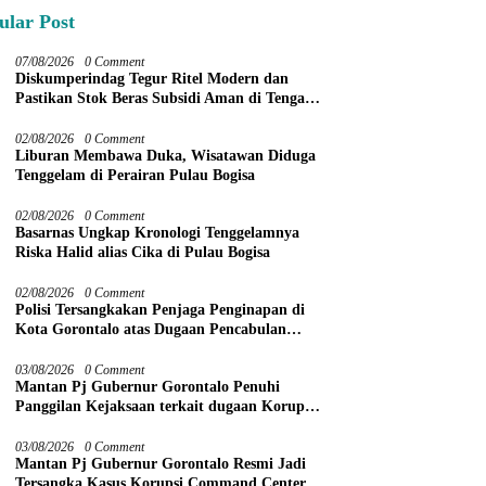
ular Post
07/08/2026
0 Comment
Diskumperindag Tegur Ritel Modern dan
Pastikan Stok Beras Subsidi Aman di Tengah
Musim Kemarau
02/08/2026
0 Comment
Liburan Membawa Duka, Wisatawan Diduga
Tenggelam di Perairan Pulau Bogisa
02/08/2026
0 Comment
Basarnas Ungkap Kronologi Tenggelamnya
Riska Halid alias Cika di Pulau Bogisa
02/08/2026
0 Comment
Polisi Tersangkakan Penjaga Penginapan di
Kota Gorontalo atas Dugaan Pencabulan
Anak Balita 3 Tahun
03/08/2026
0 Comment
Mantan Pj Gubernur Gorontalo Penuhi
Panggilan Kejaksaan terkait dugaan Korupsi
Command Center
03/08/2026
0 Comment
Mantan Pj Gubernur Gorontalo Resmi Jadi
Tersangka Kasus Korupsi Command Center