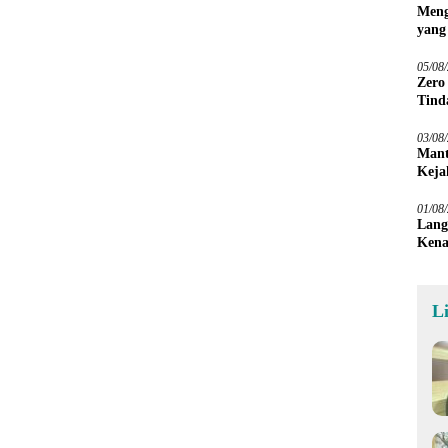
Meng
yang
Peta
05/08
Zero
Tind
03/08
Mant
Keja
01/08
Lang
Kena
L