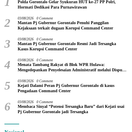
1
Polda Gorontalo Gelar Syukuran HUT ke-27 PP Polri,
Hormati Dedikasi Para Purnawirawan
2
03/08/2026
0 Comment
Mantan Pj Gubernur Gorontalo Penuhi Panggilan
Kejaksaan terkait dugaan Korupsi Command Center
3
03/08/2026
0 Comment
Mantan Pj Gubernur Gorontalo Resmi Jadi Tersangka
Kasus Korupsi Command Center
4
03/08/2026
0 Comment
Menata Tambang Rakyat di Blok WPR Hulawa:
Mengedepankan Penyelesaian Administratif melalui Dispute
Resolution
5
03/08/2026
0 Comment
Kejati Dalami Peran Pj Gubernur Gorontalo di kasus
Pengadaan Command Center
6
03/08/2026
0 Comment
Membaca Sinyal “Potensi Tersangka Baru” dari Kejati usai
Pj Gubernur Gorontalo jadi Tersangka