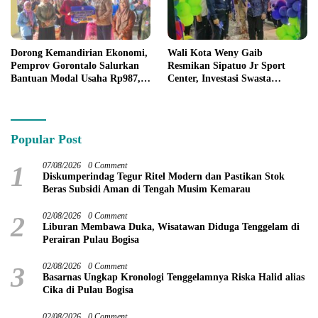
Dorong Kemandirian Ekonomi,
Wali Kota Weny Gaib
Pemprov Gorontalo Salurkan
Resmikan Sipatuo Jr Sport
Bantuan Modal Usaha Rp987,5
Center, Investasi Swasta
Juta untuk 395 Pelaku Usaha
Hadirkan Fasilitas Olahraga
Modern di Kotamobagu
Popular Post
1
07/08/2026
0 Comment
Diskumperindag Tegur Ritel Modern dan Pastikan Stok
Beras Subsidi Aman di Tengah Musim Kemarau
2
02/08/2026
0 Comment
Liburan Membawa Duka, Wisatawan Diduga Tenggelam di
Perairan Pulau Bogisa
3
02/08/2026
0 Comment
Basarnas Ungkap Kronologi Tenggelamnya Riska Halid alias
Cika di Pulau Bogisa
02/08/2026
0 Comment