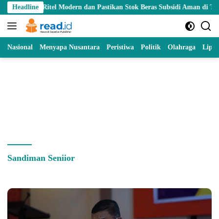
Skip
ur Ritel Modern dan Pastikan Stok Beras Subsidi Aman di Tengah Mus
Headline
to
content
Nasional
Menyapa Nusantara
Peristiwa
Politik
Olahraga
Lipu
Sandiman Seniior