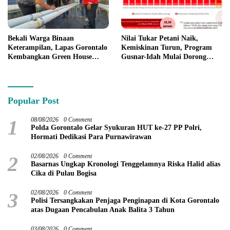
Bekali Warga Binaan
Nilai Tukar Petani Naik,
Keterampilan, Lapas Gorontalo
Kemiskinan Turun, Program
Kembangkan Green House
Gusnar-Idah Mulai Dorong
Hidrofarm
Ekonomi Gorontalo
Popular Post
1
08/08/2026
0 Comment
Polda Gorontalo Gelar Syukuran HUT ke-27 PP Polri,
Hormati Dedikasi Para Purnawirawan
2
02/08/2026
0 Comment
Basarnas Ungkap Kronologi Tenggelamnya Riska Halid alias
Cika di Pulau Bogisa
3
02/08/2026
0 Comment
Polisi Tersangkakan Penjaga Penginapan di Kota Gorontalo
atas Dugaan Pencabulan Anak Balita 3 Tahun
03/08/2026
0 Comment