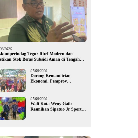
/08/2026
skumperindag Tegur Ritel Modern dan
stikan Stok Beras Subsidi Aman di Tengah
usim Kemarau
07/08/2026
Dorong Kemandirian
Ekonomi, Pemprov
Gorontalo Salurkan Bantuan
Modal Usaha Rp987,5 Juta
untuk 395 Pelaku Usaha
07/08/2026
Wali Kota Weny Gaib
Resmikan Sipatuo Jr Sport
Center, Investasi Swasta
Hadirkan Fasilitas Olahraga
Modern di Kotamobagu