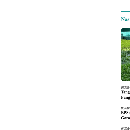
Nas
06/08
Tang
Pang
06/08
BPS:
Goro
06/08