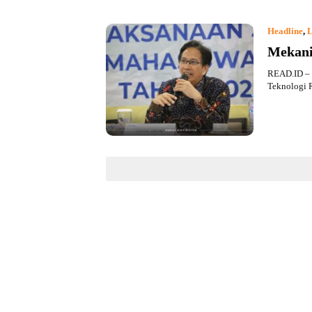
Headline
,
L
Mekani
READ.ID – B
Teknologi 