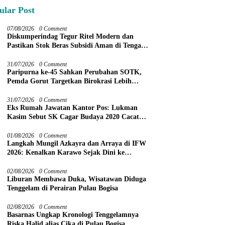
ular Post
07/08/2026
0 Comment
Diskumperindag Tegur Ritel Modern dan
Pastikan Stok Beras Subsidi Aman di Tengah
Musim Kemarau
31/07/2026
0 Comment
Paripurna ke-45 Sahkan Perubahan SOTK,
Pemda Gorut Targetkan Birokrasi Lebih
Efektif
31/07/2026
0 Comment
Eks Rumah Jawatan Kantor Pos: Lukman
Kasim Sebut SK Cagar Budaya 2020 Cacat
Prosedur
01/08/2026
0 Comment
Langkah Mungil Azkayra dan Arraya di IFW
2026: Kenalkan Karawo Sejak Dini ke
Panggung Nasional
02/08/2026
0 Comment
Liburan Membawa Duka, Wisatawan Diduga
Tenggelam di Perairan Pulau Bogisa
02/08/2026
0 Comment
Basarnas Ungkap Kronologi Tenggelamnya
Riska Halid alias Cika di Pulau Bogisa