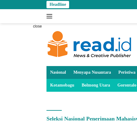
Skip
Headline
to
content
close
Nasional
Menyapa Nusantara
Peristiwa
Kotamobagu
Bolmong Utara
Gorontalo
Seleksi Nasional Penerimaan Mahasi