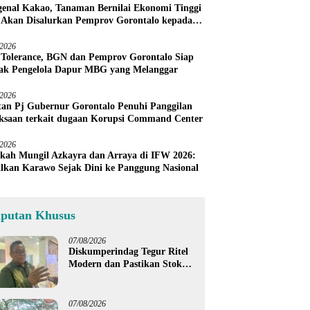
enal Kakao, Tanaman Bernilai Ekonomi Tinggi
 Akan Disalurkan Pemprov Gorontalo kepada
ni Boalemo
/2026
 Tolerance, BGN dan Pemprov Gorontalo Siap
ak Pengelola Dapur MBG yang Melanggar
/2026
an Pj Gubernur Gorontalo Penuhi Panggilan
ksaan terkait dugaan Korupsi Command Center
/2026
kah Mungil Azkayra dan Arraya di IFW 2026:
lkan Karawo Sejak Dini ke Panggung Nasional
iputan Khusus
07/08/2026
Diskumperindag Tegur Ritel
Modern dan Pastikan Stok
Beras Subsidi Aman di
Tengah Musim Kemarau
07/08/2026