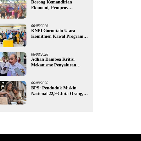
Dorong Kemandirian
Ekonomi, Pemprov
Gorontalo Salurkan Bantuan
Modal Usaha Rp987,5 Juta
untuk 395 Pelaku Usaha
06/08/2026
KNPI Gorontalo Utara
Komitmen Kawal Program
SKS dan Gerakan Satu Juta
Pohon
06/08/2026
Adhan Dambea Kritisi
Mekanisme Penyaluran
Bantuan UMKM Pemprov
Gorontalo
06/08/2026
BPS: Penduduk Miskin
Nasional 22,93 Juta Orang,
Gorontalo 150,60 Ribu Jiwa