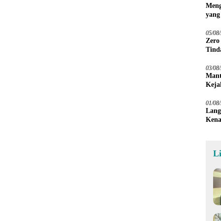
Meng
yang
Peta
05/08
Zero
Tind
03/08
Mant
Keja
01/08
Lang
Kena
L