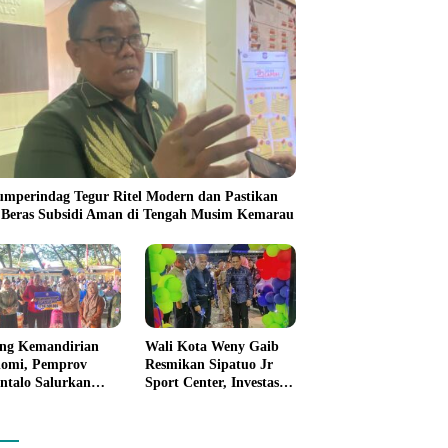
umperindag Tegur Ritel Modern dan Pastikan
 Beras Subsidi Aman di Tengah Musim Kemarau
ng Kemandirian
Wali Kota Weny Gaib
omi, Pemprov
Resmikan Sipatuo Jr
ntalo Salurkan
Sport Center, Investasi
uan Modal Usaha
Swasta Hadirkan
7,5 Juta untuk 395
Fasilitas Olahraga
ku Usaha
Modern di Kotamobagu