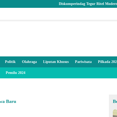
Diskumperindag Tegur Ritel Modern dan Pastik
Politik
Olahraga
Liputan Khusus
Pariwisata
Pilkada 202
Pemilu 2024
swa Baru
B