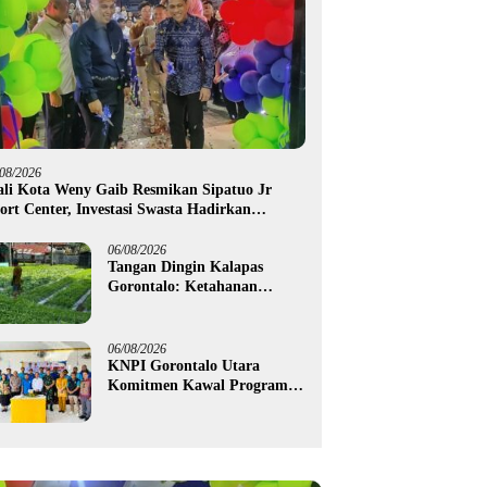
/08/2026
li Kota Weny Gaib Resmikan Sipatuo Jr
ort Center, Investasi Swasta Hadirkan
silitas Olahraga Modern di Kotamobagu
06/08/2026
Tangan Dingin Kalapas
Gorontalo: Ketahanan
Pangan Dimulai dari Balik
Jeruji
06/08/2026
KNPI Gorontalo Utara
Komitmen Kawal Program
SKS dan Gerakan Satu Juta
Pohon