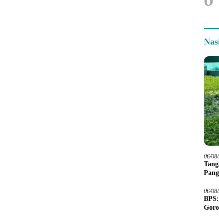
Nas
06/08
Tang
Pang
06/08
BPS:
Goro