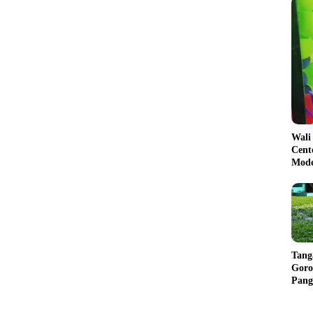
Wali
Cent
Mode
Tang
Goro
Pang
Balik