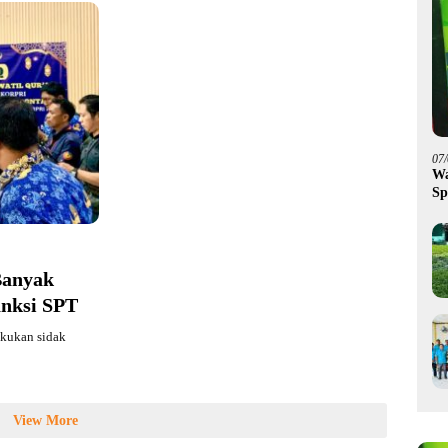
07
Wa
Sp
Fa
Banyak
anksi SPT
kukan sidak
View More