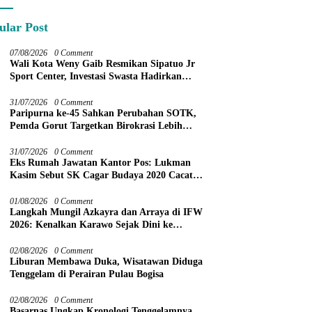
ular Post
07/08/2026
0 Comment
Wali Kota Weny Gaib Resmikan Sipatuo Jr
Sport Center, Investasi Swasta Hadirkan
Fasilitas Olahraga Modern di Kotamobagu
31/07/2026
0 Comment
Paripurna ke-45 Sahkan Perubahan SOTK,
Pemda Gorut Targetkan Birokrasi Lebih
Efektif
31/07/2026
0 Comment
Eks Rumah Jawatan Kantor Pos: Lukman
Kasim Sebut SK Cagar Budaya 2020 Cacat
Prosedur
01/08/2026
0 Comment
Langkah Mungil Azkayra dan Arraya di IFW
2026: Kenalkan Karawo Sejak Dini ke
Panggung Nasional
02/08/2026
0 Comment
Liburan Membawa Duka, Wisatawan Diduga
Tenggelam di Perairan Pulau Bogisa
02/08/2026
0 Comment
Basarnas Ungkap Kronologi Tenggelamnya