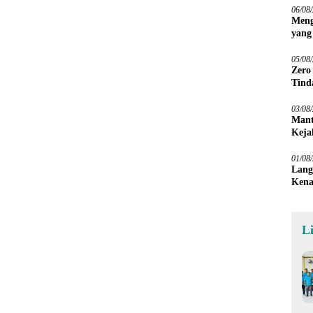
06/08
Meng
yang
Peta
05/08
Zero
Tind
03/08
Mant
Keja
01/08
Lang
Kena
L