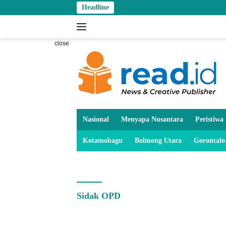
Skip
Headline
Wali K
to
content
close
Nasional
Menyapa Nusantara
Peristiwa
Kotamobagu
Bolmong Utara
Gorontalo
Sidak OPD