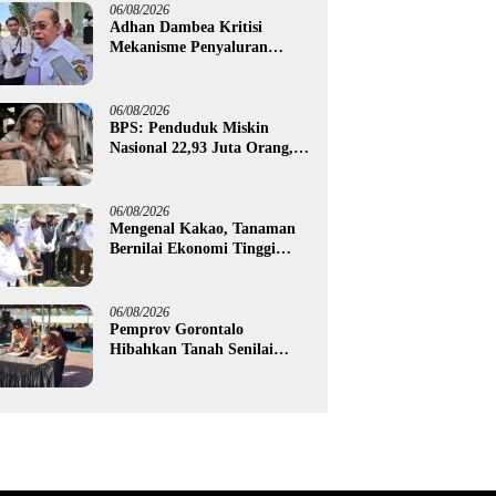
06/08/2026
Adhan Dambea Kritisi
Mekanisme Penyaluran
Bantuan UMKM Pemprov
Gorontalo
06/08/2026
BPS: Penduduk Miskin
Nasional 22,93 Juta Orang,
Gorontalo 150,60 Ribu Jiwa
06/08/2026
Mengenal Kakao, Tanaman
Bernilai Ekonomi Tinggi
yang Akan Disalurkan
Pemprov Gorontalo kepada
Petani Boalemo
06/08/2026
Pemprov Gorontalo
Hibahkan Tanah Senilai
Rp1,96 Miliar untuk Lapas
Perempuan