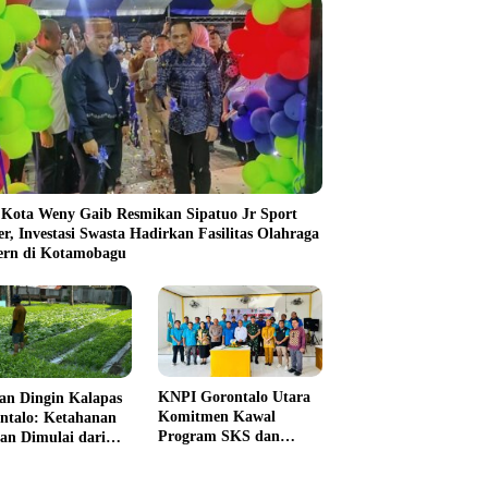
 Kota Weny Gaib Resmikan Sipatuo Jr Sport
er, Investasi Swasta Hadirkan Fasilitas Olahraga
rn di Kotamobagu
KNPI Gorontalo Utara
an Dingin Kalapas
Komitmen Kawal
ntalo: Ketahanan
Program SKS dan
an Dimulai dari
Gerakan Satu Juta
 Jeruji
Pohon