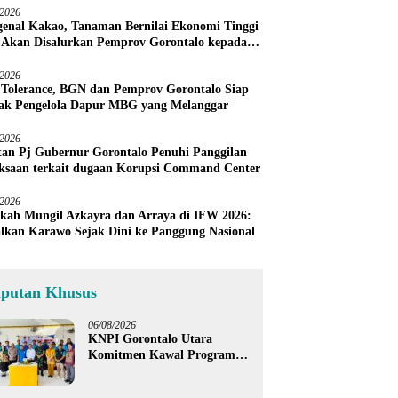
/2026
enal Kakao, Tanaman Bernilai Ekonomi Tinggi
 Akan Disalurkan Pemprov Gorontalo kepada
ni Boalemo
/2026
 Tolerance, BGN dan Pemprov Gorontalo Siap
ak Pengelola Dapur MBG yang Melanggar
/2026
an Pj Gubernur Gorontalo Penuhi Panggilan
ksaan terkait dugaan Korupsi Command Center
/2026
kah Mungil Azkayra dan Arraya di IFW 2026:
lkan Karawo Sejak Dini ke Panggung Nasional
iputan Khusus
06/08/2026
KNPI Gorontalo Utara
Komitmen Kawal Program
SKS dan Gerakan Satu Juta
Pohon