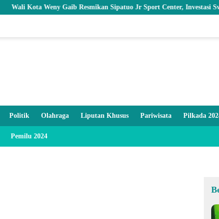
ota Weny Gaib Resmikan Sipatuo Jr Sport Center, Investasi Swasta Had
Politik
Olahraga
Liputan Khusus
Pariwisata
Pilkada 202
Pemilu 2024
B