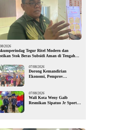
/08/2026
skumperindag Tegur Ritel Modern dan
stikan Stok Beras Subsidi Aman di Tengah
usim Kemarau
07/08/2026
Dorong Kemandirian
Ekonomi, Pemprov
Gorontalo Salurkan Bantuan
Modal Usaha Rp987,5 Juta
untuk 395 Pelaku Usaha
07/08/2026
Wali Kota Weny Gaib
Resmikan Sipatuo Jr Sport
Center, Investasi Swasta
Hadirkan Fasilitas Olahraga
Modern di Kotamobagu