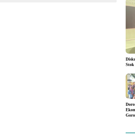
Disk
Stok
Doro
Ekon
Goro
Bant
Rp98
Pela