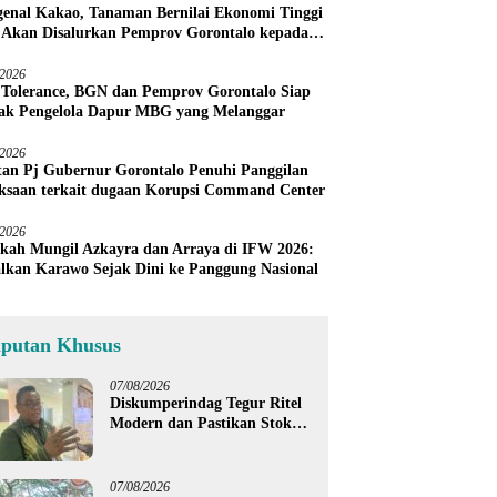
enal Kakao, Tanaman Bernilai Ekonomi Tinggi
 Akan Disalurkan Pemprov Gorontalo kepada
ni Boalemo
/2026
 Tolerance, BGN dan Pemprov Gorontalo Siap
ak Pengelola Dapur MBG yang Melanggar
/2026
an Pj Gubernur Gorontalo Penuhi Panggilan
ksaan terkait dugaan Korupsi Command Center
/2026
kah Mungil Azkayra dan Arraya di IFW 2026:
lkan Karawo Sejak Dini ke Panggung Nasional
iputan Khusus
07/08/2026
Diskumperindag Tegur Ritel
Modern dan Pastikan Stok
Beras Subsidi Aman di
Tengah Musim Kemarau
07/08/2026