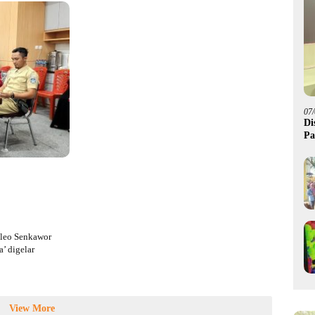
07
Di
Pa
M
aleo Senkawor
’ digelar
View More