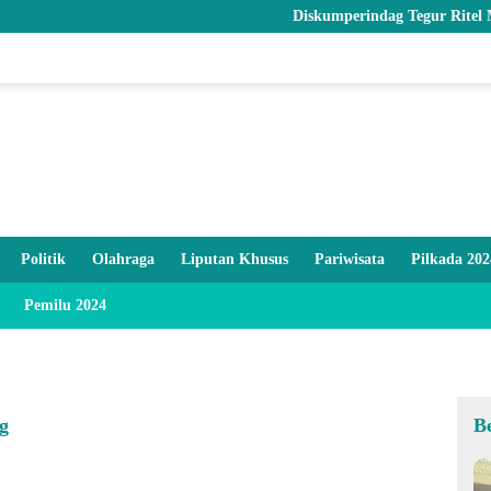
Diskumperindag Tegur Ritel Modern dan 
Politik
Olahraga
Liputan Khusus
Pariwisata
Pilkada 202
Pemilu 2024
g
B