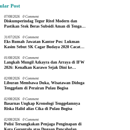
ular Post
07/08/2026
0 Comment
Diskumperindag Tegur Ritel Modern dan
Pastikan Stok Beras Subsidi Aman di Tengah
Musim Kemarau
31/07/2026
0 Comment
Eks Rumah Jawatan Kantor Pos: Lukman
Kasim Sebut SK Cagar Budaya 2020 Cacat
Prosedur
01/08/2026
0 Comment
Langkah Mungil Azkayra dan Arraya di IFW
2026: Kenalkan Karawo Sejak Dini ke
Panggung Nasional
02/08/2026
0 Comment
Liburan Membawa Duka, Wisatawan Diduga
Tenggelam di Perairan Pulau Bogisa
02/08/2026
0 Comment
Basarnas Ungkap Kronologi Tenggelamnya
Riska Halid alias Cika di Pulau Bogisa
02/08/2026
0 Comment
Polisi Tersangkakan Penjaga Penginapan di
Kota Gorontalo atas Dugaan Pencabulan