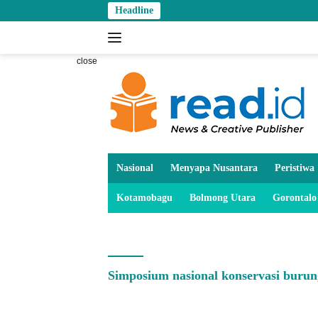
Skip
Headline
to
content
close
Nasional
Menyapa Nusantara
Peristiwa
Kotamobagu
Bolmong Utara
Gorontalo
Simposium nasional konservasi burun