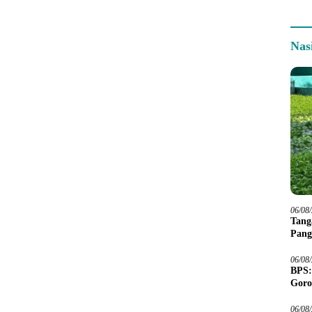
Nas
06/08
Tang
Pang
06/08
BPS:
Goro
06/08