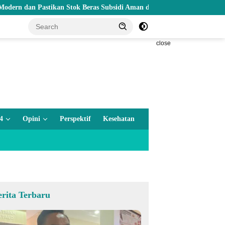
Pastikan Stok Beras Subsidi Aman di Tengah Musim Kemarau
close
4
Opini
Perspektif
Kesehatan
erita Terbaru