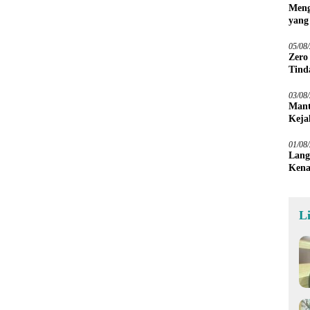
Meng
yang
Peta
05/08
Zero
Tind
03/08
Mant
Keja
01/08
Lang
Kena
L