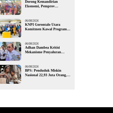
Dorong Kemandirian
Ekonomi, Pemprov
Gorontalo Salurkan Bantuan
Modal Usaha Rp987,5 Juta
untuk 395 Pelaku Usaha
06/08/2026
KNPI Gorontalo Utara
Komitmen Kawal Program
SKS dan Gerakan Satu Juta
Pohon
06/08/2026
Adhan Dambea Kritisi
Mekanisme Penyaluran
Bantuan UMKM Pemprov
Gorontalo
06/08/2026
BPS: Penduduk Miskin
Nasional 22,93 Juta Orang,
Gorontalo 150,60 Ribu Jiwa