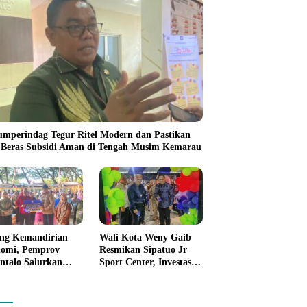
umperindag Tegur Ritel Modern dan Pastikan
 Beras Subsidi Aman di Tengah Musim Kemarau
ng Kemandirian
Wali Kota Weny Gaib
omi, Pemprov
Resmikan Sipatuo Jr
ntalo Salurkan
Sport Center, Investasi
uan Modal Usaha
Swasta Hadirkan
7,5 Juta untuk 395
Fasilitas Olahraga
ku Usaha
Modern di Kotamobagu