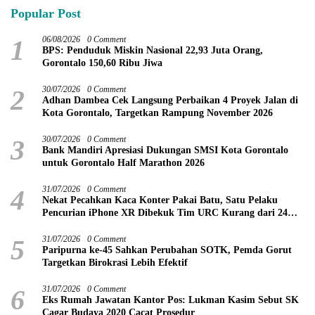
Popular Post
1
06/08/2026
0 Comment
BPS: Penduduk Miskin Nasional 22,93 Juta Orang,
Gorontalo 150,60 Ribu Jiwa
2
30/07/2026
0 Comment
Adhan Dambea Cek Langsung Perbaikan 4 Proyek Jalan di
Kota Gorontalo, Targetkan Rampung November 2026
3
30/07/2026
0 Comment
Bank Mandiri Apresiasi Dukungan SMSI Kota Gorontalo
untuk Gorontalo Half Marathon 2026
4
31/07/2026
0 Comment
Nekat Pecahkan Kaca Konter Pakai Batu, Satu Pelaku
Pencurian iPhone XR Dibekuk Tim URC Kurang dari 24
Jam
5
31/07/2026
0 Comment
Paripurna ke-45 Sahkan Perubahan SOTK, Pemda Gorut
Targetkan Birokrasi Lebih Efektif
6
31/07/2026
0 Comment
Eks Rumah Jawatan Kantor Pos: Lukman Kasim Sebut SK
Cagar Budaya 2020 Cacat Prosedur