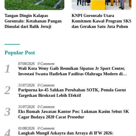
KNPI Gorontalo Utara
Tangan Dingin Kalapas
Komitmen Kawal Program SKS
Gorontalo: Ketahanan Pangan
dan Gerakan Satu Juta Pohon
Dimulai dari Balik Jeruji
Popular Post
1
07/08/2026
0 Comment
Wali Kota Weny Gaib Resmikan Sipatuo Jr Sport Center,
Investasi Swasta Hadirkan Fasilitas Olahraga Modern di
Kotamobagu
2
31/07/2026
0 Comment
Paripurna ke-45 Sahkan Perubahan SOTK, Pemda Gorut
Targetkan Birokrasi Lebih Efektif
3
31/07/2026
0 Comment
Eks Rumah Jawatan Kantor Pos: Lukman Kasim Sebut SK
Cagar Budaya 2020 Cacat Prosedur
4
01/08/2026
0 Comment
Langkah Mungil Azkayra dan Arraya di IFW 2026: