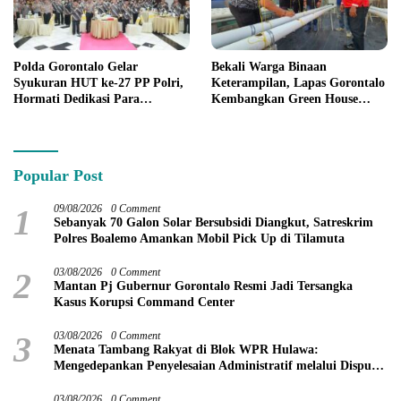
Polda Gorontalo Gelar
Bekali Warga Binaan
Syukuran HUT ke-27 PP Polri,
Keterampilan, Lapas Gorontalo
Hormati Dedikasi Para
Kembangkan Green House
Purnawirawan
Hidrofarm
Popular Post
1
09/08/2026
0 Comment
Sebanyak 70 Galon Solar Bersubsidi Diangkut, Satreskrim
Polres Boalemo Amankan Mobil Pick Up di Tilamuta
2
03/08/2026
0 Comment
Mantan Pj Gubernur Gorontalo Resmi Jadi Tersangka
Kasus Korupsi Command Center
3
03/08/2026
0 Comment
Menata Tambang Rakyat di Blok WPR Hulawa:
Mengedepankan Penyelesaian Administratif melalui Dispute
Resolution
03/08/2026
0 Comment