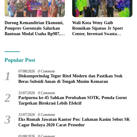
Dorong Kemandirian Ekonomi,
Wali Kota Weny Gaib
Pemprov Gorontalo Salurkan
Resmikan Sipatuo Jr Sport
Bantuan Modal Usaha Rp987,5
Center, Investasi Swasta
Juta untuk 395 Pelaku Usaha
Hadirkan Fasilitas Olahraga
Modern di Kotamobagu
Popular Post
1
07/08/2026
0 Comment
Diskumperindag Tegur Ritel Modern dan Pastikan Stok
Beras Subsidi Aman di Tengah Musim Kemarau
2
31/07/2026
0 Comment
Paripurna ke-45 Sahkan Perubahan SOTK, Pemda Gorut
Targetkan Birokrasi Lebih Efektif
3
31/07/2026
0 Comment
Eks Rumah Jawatan Kantor Pos: Lukman Kasim Sebut SK
Cagar Budaya 2020 Cacat Prosedur
01/08/2026
0 Comment