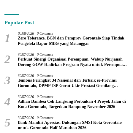
PETI
Popular Post
1
05/08/2026
0 Comment
Zero Tolerance, BGN dan Pemprov Gorontalo Siap Tindak
Pengelola Dapur MBG yang Melanggar
2
30/07/2026
0 Comment
Perkuat Sinergi Organisasi Perempuan, Wabup Nurjanah
Dorong GOW Hadirkan Program Nyata untuk Perempuan
dan Anak
3
30/07/2026
0 Comment
Tembus Peringkat 34 Nasional dan Terbaik se-Provinsi
Gorontalo, DPMPTSP Gorut Ukir Prestasi Gemilang
Penilaian Kinerja 2026
4
30/07/2026
0 Comment
Adhan Dambea Cek Langsung Perbaikan 4 Proyek Jalan di
Kota Gorontalo, Targetkan Rampung November 2026
5
30/07/2026
0 Comment
Bank Mandiri Apresiasi Dukungan SMSI Kota Gorontalo
untuk Gorontalo Half Marathon 2026