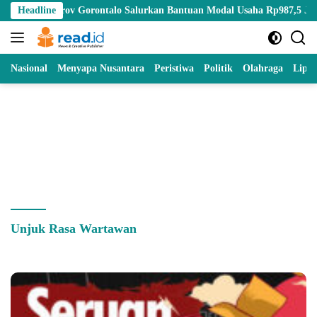
Skip
rov Gorontalo Salurkan Bantuan Modal Usaha Rp987,5 Juta untuk 395
Headline
to
content
Nasional
Menyapa Nusantara
Peristiwa
Politik
Olahraga
Lipu
Unjuk Rasa Wartawan