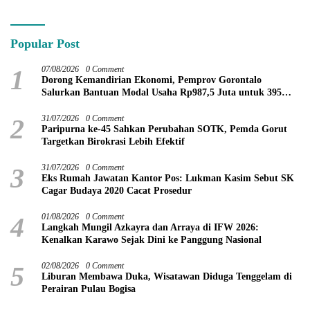
Modern di Kotamobagu
Popular Post
1
07/08/2026
0 Comment
Dorong Kemandirian Ekonomi, Pemprov Gorontalo
Salurkan Bantuan Modal Usaha Rp987,5 Juta untuk 395
Pelaku Usaha
2
31/07/2026
0 Comment
Paripurna ke-45 Sahkan Perubahan SOTK, Pemda Gorut
Targetkan Birokrasi Lebih Efektif
3
31/07/2026
0 Comment
Eks Rumah Jawatan Kantor Pos: Lukman Kasim Sebut SK
Cagar Budaya 2020 Cacat Prosedur
4
01/08/2026
0 Comment
Langkah Mungil Azkayra dan Arraya di IFW 2026:
Kenalkan Karawo Sejak Dini ke Panggung Nasional
5
02/08/2026
0 Comment
Liburan Membawa Duka, Wisatawan Diduga Tenggelam di
Perairan Pulau Bogisa