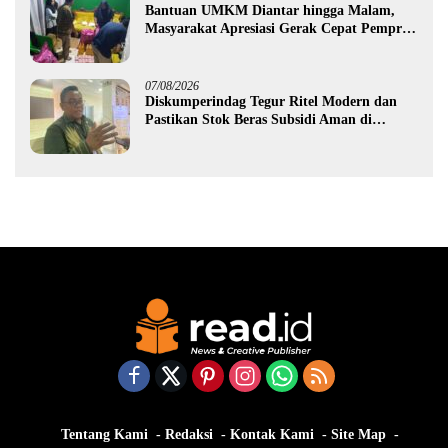
Bantuan UMKM Diantar hingga Malam,
Masyarakat Apresiasi Gerak Cepat Pemprov
Gorontalo
07/08/2026
Diskumperindag Tegur Ritel Modern dan
Pastikan Stok Beras Subsidi Aman di
Tengah Musim Kemarau
Tentang Kami
Redaksi
Kontak Kami
Site Map