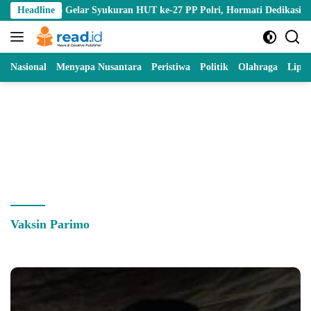
Skip
talo Gelar Syukuran HUT ke-27 PP Polri, Hormati Dedikasi Para Purna
Headline
to
content
Nasional
Menyapa Nusantara
Peristiwa
Politik
Olahraga
Lipu
Vaksin Parimo