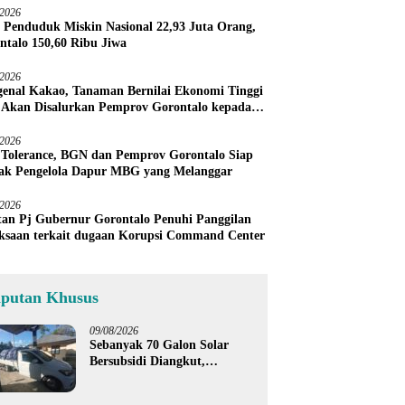
/2026
 Penduduk Miskin Nasional 22,93 Juta Orang,
ntalo 150,60 Ribu Jiwa
/2026
enal Kakao, Tanaman Bernilai Ekonomi Tinggi
 Akan Disalurkan Pemprov Gorontalo kepada
ni Boalemo
/2026
 Tolerance, BGN dan Pemprov Gorontalo Siap
ak Pengelola Dapur MBG yang Melanggar
/2026
an Pj Gubernur Gorontalo Penuhi Panggilan
ksaan terkait dugaan Korupsi Command Center
iputan Khusus
09/08/2026
Sebanyak 70 Galon Solar
Bersubsidi Diangkut,
Satreskrim Polres Boalemo
Amankan Mobil Pick Up di