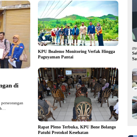
09
KPU Boalemo Monitoring Verfak Hingga
Se
Paguyaman Pantai
Sa
Pi
ngan di
 perseorangan
luh…
Rapat Pleno Terbuka, KPU Bone Bolango
Patuhi Protokol Kesehatan