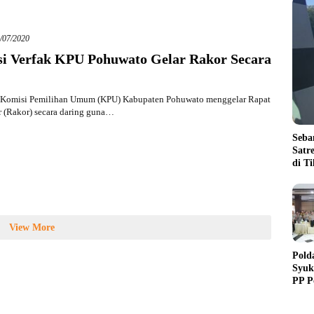
/07/2020
si Verfak KPU Pohuwato Gelar Rakor Secara
Komisi Pemilihan Umum (KPU) Kabupaten Pohuwato menggelar Rapat
 (Rakor) secara daring guna…
Seba
Satr
di T
View More
Pold
Syuk
PP P
Dedi
Purn