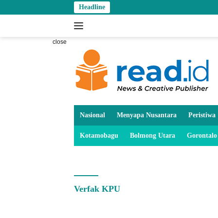
Skip
Headline
to
content
close
Nasional
Menyapa Nusantara
Peristiwa
Kotamobagu
Bolmong Utara
Gorontalo
Verfak KPU