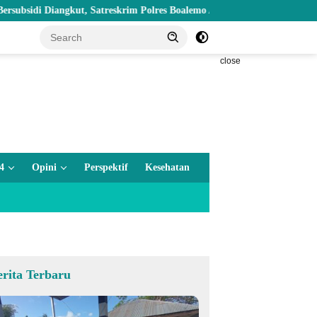
iangkut, Satreskrim Polres Boalemo Amankan Mobil Pick Up di Tilamuta
close
4
Opini
Perspektif
Kesehatan
erita Terbaru