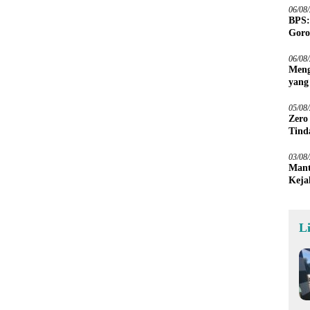
06/08
BPS:
Goro
06/08
Meng
yang
Peta
05/08
Zero
Tind
03/08
Mant
Keja
L