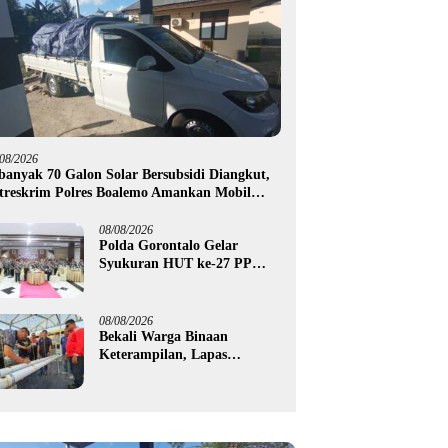
/08/2026
banyak 70 Galon Solar Bersubsidi Diangkut,
treskrim Polres Boalemo Amankan Mobil
ck Up di Tilamuta
08/08/2026
Polda Gorontalo Gelar
Syukuran HUT ke-27 PP
Polri, Hormati Dedikasi Para
Purnawirawan
08/08/2026
Bekali Warga Binaan
Keterampilan, Lapas
Gorontalo Kembangkan
Green House Hidrofarm