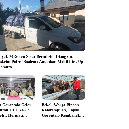
nyak 70 Galon Solar Bersubsidi Diangkut,
eskrim Polres Boalemo Amankan Mobil Pick Up
ilamuta
a Gorontalo Gelar
Bekali Warga Binaan
uran HUT ke-27
Keterampilan, Lapas
olri, Hormati
Gorontalo Kembangkan
kasi Para
Green House Hidrofarm
awirawan