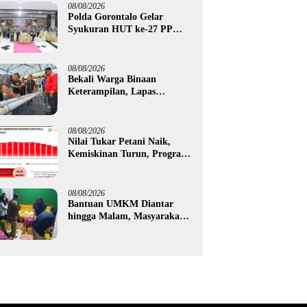
Tilamuta
08/08/2026
Polda Gorontalo Gelar
Syukuran HUT ke-27 PP
Polri, Hormati Dedikasi Para
Purnawirawan
08/08/2026
Bekali Warga Binaan
Keterampilan, Lapas
Gorontalo Kembangkan
Green House Hidrofarm
08/08/2026
Nilai Tukar Petani Naik,
Kemiskinan Turun, Program
Gusnar-Idah Mulai Dorong
Ekonomi Gorontalo
08/08/2026
Bantuan UMKM Diantar
hingga Malam, Masyarakat
Apresiasi Gerak Cepat
Pemprov Gorontalo