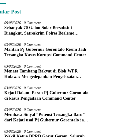
ular Post
09/08/2026
0 Comment
Sebanyak 70 Galon Solar Bersubsidi
Diangkut, Satreskrim Polres Boalemo
Amankan Mobil Pick Up di Tilamuta
03/08/2026
0 Comment
Mantan Pj Gubernur Gorontalo Resmi Jadi
Tersangka Kasus Korupsi Command Center
03/08/2026
0 Comment
Menata Tambang Rakyat di Blok WPR
Hulawa: Mengedepankan Penyelesaian
Administratif melalui Dispute Resolution
03/08/2026
0 Comment
Kejati Dalami Peran Pj Gubernur Gorontalo
di kasus Pengadaan Command Center
03/08/2026
0 Comment
Membaca Sinyal “Potensi Tersangka Baru”
dari Kejati usai Pj Gubernur Gorontalo jadi
Tersangka
03/08/2026
0 Comment
Wakil Ketua DPRD Gorut Geram, Seluruh