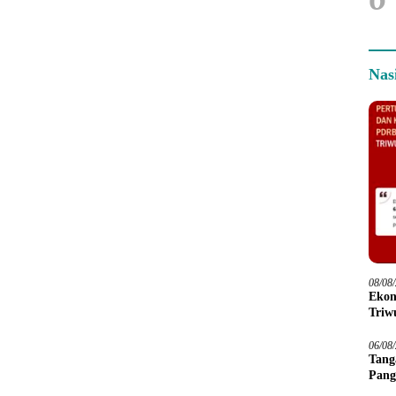
Nas
08/08
Ekon
Triwu
06/08
Tang
Pang