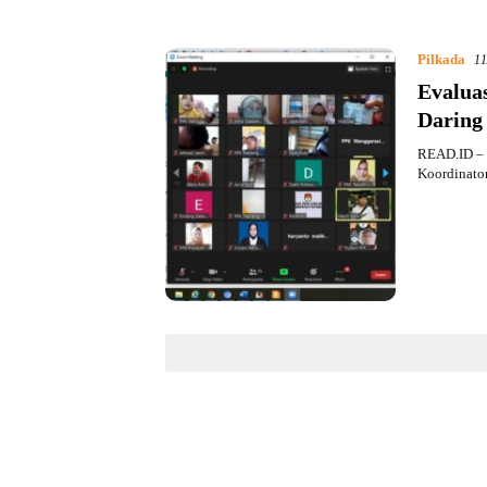
Pilkada
11
Evalua
Daring
READ.ID – 
Koordinator