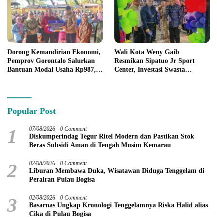
Dorong Kemandirian Ekonomi,
Wali Kota Weny Gaib
Pemprov Gorontalo Salurkan
Resmikan Sipatuo Jr Sport
Bantuan Modal Usaha Rp987,5
Center, Investasi Swasta
Juta untuk 395 Pelaku Usaha
Hadirkan Fasilitas Olahraga
Modern di Kotamobagu
Popular Post
1
07/08/2026
0 Comment
Diskumperindag Tegur Ritel Modern dan Pastikan Stok
Beras Subsidi Aman di Tengah Musim Kemarau
2
02/08/2026
0 Comment
Liburan Membawa Duka, Wisatawan Diduga Tenggelam di
Perairan Pulau Bogisa
3
02/08/2026
0 Comment
Basarnas Ungkap Kronologi Tenggelamnya Riska Halid alias
Cika di Pulau Bogisa