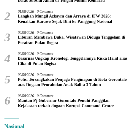
Beras Subsidi Aman di Tengah Musim Kemarau
2
01/08/2026
0 Comment
Langkah Mungil Azkayra dan Arraya di IFW 2026:
Kenalkan Karawo Sejak Dini ke Panggung Nasional
3
02/08/2026
0 Comment
Liburan Membawa Duka, Wisatawan Diduga Tenggelam di
Perairan Pulau Bogisa
4
02/08/2026
0 Comment
Basarnas Ungkap Kronologi Tenggelamnya Riska Halid alias
Cika di Pulau Bogisa
5
02/08/2026
0 Comment
Polisi Tersangkakan Penjaga Penginapan di Kota Gorontalo
atas Dugaan Pencabulan Anak Balita 3 Tahun
6
03/08/2026
0 Comment
Mantan Pj Gubernur Gorontalo Penuhi Panggilan
Kejaksaan terkait dugaan Korupsi Command Center
Nasional