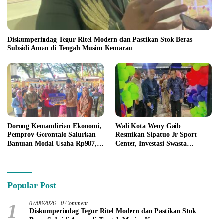
Diskumperindag Tegur Ritel Modern dan Pastikan Stok Beras
Subsidi Aman di Tengah Musim Kemarau
Dorong Kemandirian Ekonomi,
Wali Kota Weny Gaib
Pemprov Gorontalo Salurkan
Resmikan Sipatuo Jr Sport
Bantuan Modal Usaha Rp987,5
Center, Investasi Swasta
Juta untuk 395 Pelaku Usaha
Hadirkan Fasilitas Olahraga
Modern di Kotamobagu
Popular Post
1
07/08/2026
0 Comment
Diskumperindag Tegur Ritel Modern dan Pastikan Stok