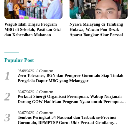
Wagub Idah Tinjau Program
Nyawa Melayang di Tambang
MBG di Sekolah, Pastikan Gizi
Hulawa, Wawan Pou Desak
dan Kebersihan Makanan
Aparat Bongkar Akar Persoalan
PETI
Popular Post
1
05/08/2026
0 Comment
Zero Tolerance, BGN dan Pemprov Gorontalo Siap Tindak
Pengelola Dapur MBG yang Melanggar
2
30/07/2026
0 Comment
Perkuat Sinergi Organisasi Perempuan, Wabup Nurjanah
Dorong GOW Hadirkan Program Nyata untuk Perempuan
dan Anak
3
30/07/2026
0 Comment
Tembus Peringkat 34 Nasional dan Terbaik se-Provinsi
Gorontalo, DPMPTSP Gorut Ukir Prestasi Gemilang
Penilaian Kinerja 2026