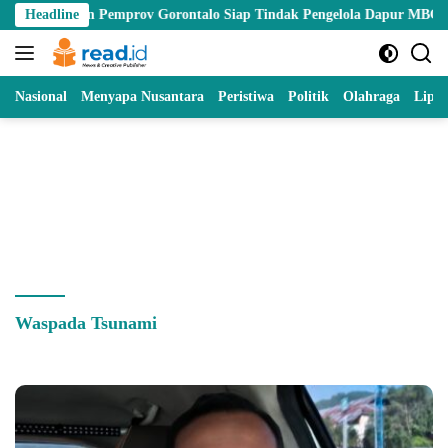
Skip
 dan Pemprov Gorontalo Siap Tindak Pengelola Dapur MBG yang Melan
Headline
to
content
Nasional
Menyapa Nusantara
Peristiwa
Politik
Olahraga
Lipu
Waspada Tsunami