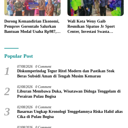
Dorong Kemandirian Ekonomi,
Wali Kota Weny Gaib
Pemprov Gorontalo Salurkan
Resmikan Sipatuo Jr Sport
Bantuan Modal Usaha Rp987,5
Center, Investasi Swasta
Juta untuk 395 Pelaku Usaha
Hadirkan Fasilitas Olahraga
Modern di Kotamobagu
Popular Post
1
07/08/2026
0 Comment
Diskumperindag Tegur Ritel Modern dan Pastikan Stok
Beras Subsidi Aman di Tengah Musim Kemarau
2
02/08/2026
0 Comment
Liburan Membawa Duka, Wisatawan Diduga Tenggelam di
Perairan Pulau Bogisa
3
02/08/2026
0 Comment
Basarnas Ungkap Kronologi Tenggelamnya Riska Halid alias
Cika di Pulau Bogisa
02/08/2026
0 Comment