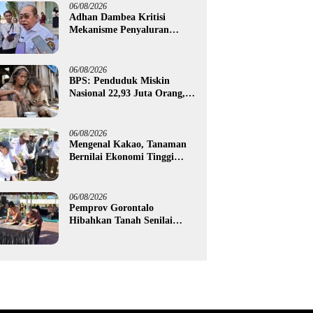
06/08/2026
Adhan Dambea Kritisi
Mekanisme Penyaluran
Bantuan UMKM Pemprov
Gorontalo
06/08/2026
BPS: Penduduk Miskin
Nasional 22,93 Juta Orang,
Gorontalo 150,60 Ribu Jiwa
06/08/2026
Mengenal Kakao, Tanaman
Bernilai Ekonomi Tinggi
yang Akan Disalurkan
Pemprov Gorontalo kepada
Petani Boalemo
06/08/2026
Pemprov Gorontalo
Hibahkan Tanah Senilai
Rp1,96 Miliar untuk Lapas
Perempuan