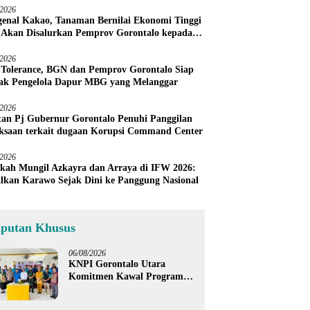
/2026
enal Kakao, Tanaman Bernilai Ekonomi Tinggi
 Akan Disalurkan Pemprov Gorontalo kepada
ni Boalemo
/2026
 Tolerance, BGN dan Pemprov Gorontalo Siap
ak Pengelola Dapur MBG yang Melanggar
/2026
an Pj Gubernur Gorontalo Penuhi Panggilan
ksaan terkait dugaan Korupsi Command Center
/2026
kah Mungil Azkayra dan Arraya di IFW 2026:
lkan Karawo Sejak Dini ke Panggung Nasional
iputan Khusus
06/08/2026
KNPI Gorontalo Utara
Komitmen Kawal Program
SKS dan Gerakan Satu Juta
Pohon