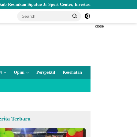
ikan Sipatuo Jr Sport Center, Investasi Swasta Hadirkan Fasilitas Ola
close
4
Opini
Perspektif
Kesehatan
erita Terbaru