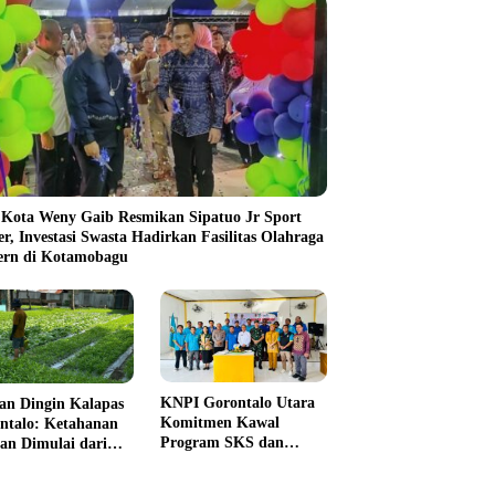
 Kota Weny Gaib Resmikan Sipatuo Jr Sport
er, Investasi Swasta Hadirkan Fasilitas Olahraga
rn di Kotamobagu
KNPI Gorontalo Utara
an Dingin Kalapas
Komitmen Kawal
ntalo: Ketahanan
Program SKS dan
an Dimulai dari
Gerakan Satu Juta
 Jeruji
Pohon