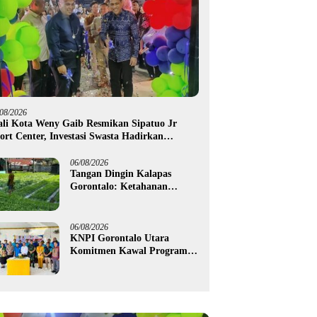
/08/2026
li Kota Weny Gaib Resmikan Sipatuo Jr
ort Center, Investasi Swasta Hadirkan
silitas Olahraga Modern di Kotamobagu
06/08/2026
Tangan Dingin Kalapas
Gorontalo: Ketahanan
Pangan Dimulai dari Balik
Jeruji
06/08/2026
KNPI Gorontalo Utara
Komitmen Kawal Program
SKS dan Gerakan Satu Juta
Pohon