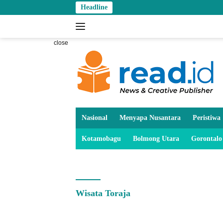
Skip
Headline
to
content
close
Nasional
Menyapa Nusantara
Peristiwa
Kotamobagu
Bolmong Utara
Gorontalo
Wisata Toraja