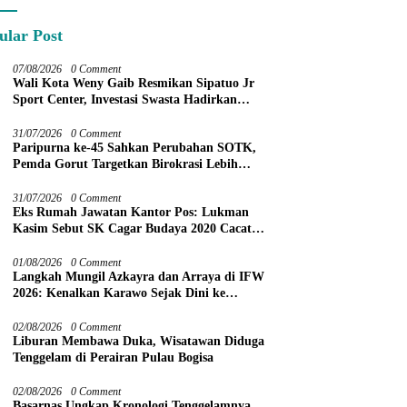
ular Post
07/08/2026
0 Comment
Wali Kota Weny Gaib Resmikan Sipatuo Jr
Sport Center, Investasi Swasta Hadirkan
Fasilitas Olahraga Modern di Kotamobagu
31/07/2026
0 Comment
Paripurna ke-45 Sahkan Perubahan SOTK,
Pemda Gorut Targetkan Birokrasi Lebih
Efektif
31/07/2026
0 Comment
Eks Rumah Jawatan Kantor Pos: Lukman
Kasim Sebut SK Cagar Budaya 2020 Cacat
Prosedur
01/08/2026
0 Comment
Langkah Mungil Azkayra dan Arraya di IFW
2026: Kenalkan Karawo Sejak Dini ke
Panggung Nasional
02/08/2026
0 Comment
Liburan Membawa Duka, Wisatawan Diduga
Tenggelam di Perairan Pulau Bogisa
02/08/2026
0 Comment
Basarnas Ungkap Kronologi Tenggelamnya