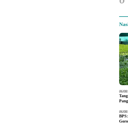
Nas
06/08
Tang
Pang
06/08
BPS:
Goro