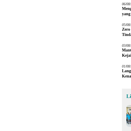
06/08
Meng
yang
Peta
05/08
Zero
Tind
03/08
Mant
Keja
01/08
Lang
Kena
L