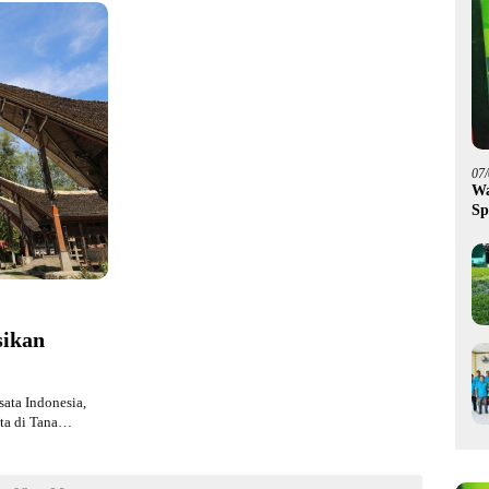
07
Wa
Sp
Fa
sikan
ata Indonesia,
ata di Tana…