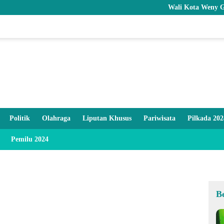
Wali Kota Weny Gaib Resm
Politik
Olahraga
Liputan Khusus
Pariwisata
Pilkada 202
Pemilu 2024
B