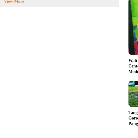
View More
Wali
Cent
Mode
Tang
Goro
Pang
Balik