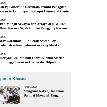
/2026
an Pj Gubernur Gorontalo Penuhi Panggilan
ksaan terkait dugaan Korupsi Command Center
/2026
kah Mungil Azkayra dan Arraya di IFW 2026:
lkan Karawo Sejak Dini ke Panggung Nasional
/2026
rov Gorontalo Pilih Cetak Sawah Baru
pada Selesaikan Sedimentasi yang Matikan
h Petani Sendiri
/2026
 Nelayan Asal Maluku Utara Selamat Setelah
ut hingga Perairan Gorontalo, Ditpolairud
u Warga Tunda Melaut
iputan Khusus
06/08/2026
Mengenal Kakao, Tanaman
Bernilai Ekonomi Tinggi
yang Akan Disalurkan
Pemprov Gorontalo kepada