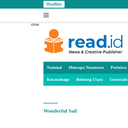
Skip
Headline
to
content
close
Nasional
Menyapa Nusantara
Peristiwa
Kotamobagu
Bolmong Utara
Gorontalo
Wonderful Sail