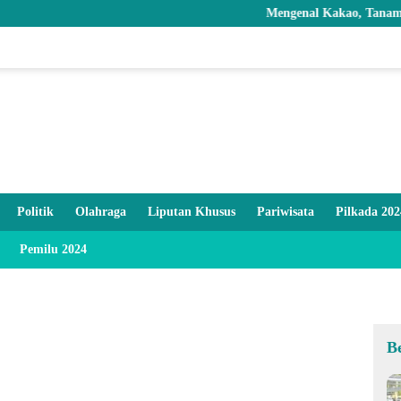
Mengenal Kakao, Tanaman Bernilai
Politik
Olahraga
Liputan Khusus
Pariwisata
Pilkada 202
Pemilu 2024
B