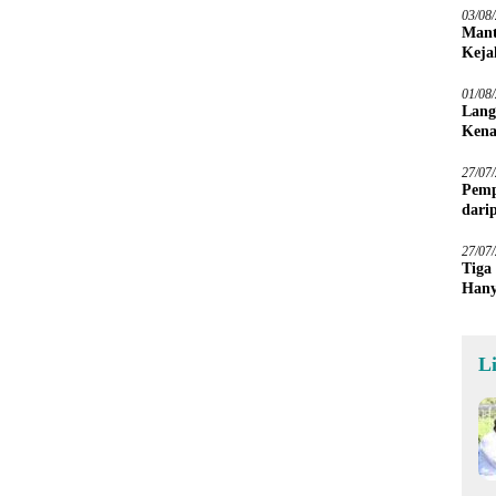
03/08
Mant
Keja
01/08
Lang
Kena
27/07
Pemp
dari
Sawa
27/07
Tiga
Hany
Imba
L