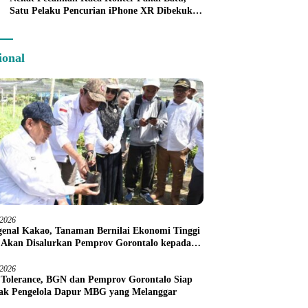
Satu Pelaku Pencurian iPhone XR Dibekuk
Tim URC Kurang dari 24 Jam
ional
/2026
enal Kakao, Tanaman Bernilai Ekonomi Tinggi
 Akan Disalurkan Pemprov Gorontalo kepada
ni Boalemo
/2026
 Tolerance, BGN dan Pemprov Gorontalo Siap
ak Pengelola Dapur MBG yang Melanggar