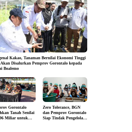
enal Kakao, Tanaman Bernilai Ekonomi Tinggi
 Akan Disalurkan Pemprov Gorontalo kepada
ni Boalemo
rov Gorontalo
Zero Tolerance, BGN
hkan Tanah Senilai
dan Pemprov Gorontalo
96 Miliar untuk
Siap Tindak Pengelola
s Perempuan
Dapur MBG yang
Melanggar