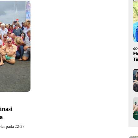
06
Me
Ti
Go
inasi
a
elar pada 22-27