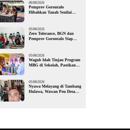
Petani Boalemo
06/08/2026
Pemprov Gorontalo
Hibahkan Tanah Senilai
Rp1,96 Miliar untuk Lapas
Perempuan
05/08/2026
Zero Tolerance, BGN dan
Pemprov Gorontalo Siap
Tindak Pengelola Dapur
MBG yang Melanggar
05/08/2026
Wagub Idah Tinjau Program
MBG di Sekolah, Pastikan
Gizi dan Kebersihan
Makanan
05/08/2026
Nyawa Melayang di Tambang
Hulawa, Wawan Pou Desak
Aparat Bongkar Akar
Persoalan PETI