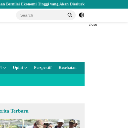
 Ekonomi Tinggi yang Akan Disalurkan Pemprov Gorontalo kepada Peta
close
4
Opini
Perspektif
Kesehatan
erita Terbaru