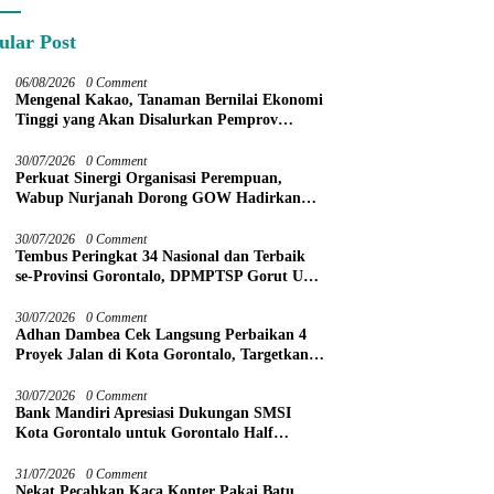
ular Post
06/08/2026
0 Comment
Mengenal Kakao, Tanaman Bernilai Ekonomi
Tinggi yang Akan Disalurkan Pemprov
Gorontalo kepada Petani Boalemo
30/07/2026
0 Comment
Perkuat Sinergi Organisasi Perempuan,
Wabup Nurjanah Dorong GOW Hadirkan
Program Nyata untuk Perempuan dan Anak
30/07/2026
0 Comment
Tembus Peringkat 34 Nasional dan Terbaik
se-Provinsi Gorontalo, DPMPTSP Gorut Ukir
Prestasi Gemilang Penilaian Kinerja 2026
30/07/2026
0 Comment
Adhan Dambea Cek Langsung Perbaikan 4
Proyek Jalan di Kota Gorontalo, Targetkan
Rampung November 2026
30/07/2026
0 Comment
Bank Mandiri Apresiasi Dukungan SMSI
Kota Gorontalo untuk Gorontalo Half
Marathon 2026
31/07/2026
0 Comment
Nekat Pecahkan Kaca Konter Pakai Batu,