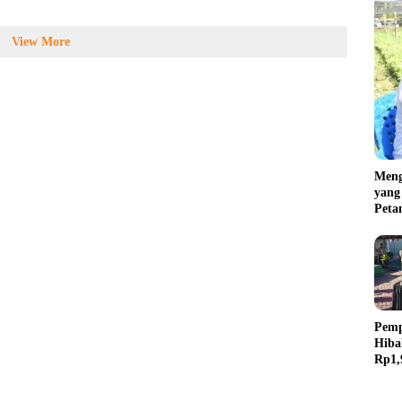
View More
Meng
yang
Peta
Pemp
Hiba
Rp1,
Lapa