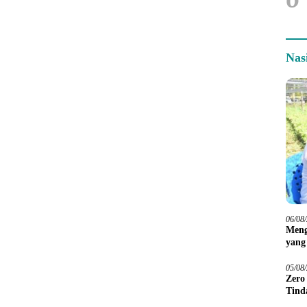
Nas
06/08
Meng
yang
Peta
05/08
Zero
Tind