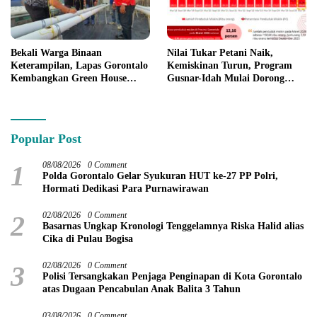
Bekali Warga Binaan
Nilai Tukar Petani Naik,
Keterampilan, Lapas Gorontalo
Kemiskinan Turun, Program
Kembangkan Green House
Gusnar-Idah Mulai Dorong
Hidrofarm
Ekonomi Gorontalo
Popular Post
1
08/08/2026
0 Comment
Polda Gorontalo Gelar Syukuran HUT ke-27 PP Polri,
Hormati Dedikasi Para Purnawirawan
2
02/08/2026
0 Comment
Basarnas Ungkap Kronologi Tenggelamnya Riska Halid alias
Cika di Pulau Bogisa
3
02/08/2026
0 Comment
Polisi Tersangkakan Penjaga Penginapan di Kota Gorontalo
atas Dugaan Pencabulan Anak Balita 3 Tahun
03/08/2026
0 Comment