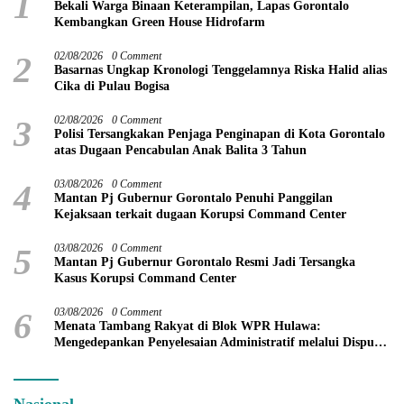
1
Bekali Warga Binaan Keterampilan, Lapas Gorontalo
Kembangkan Green House Hidrofarm
2
02/08/2026
0 Comment
Basarnas Ungkap Kronologi Tenggelamnya Riska Halid alias
Cika di Pulau Bogisa
3
02/08/2026
0 Comment
Polisi Tersangkakan Penjaga Penginapan di Kota Gorontalo
atas Dugaan Pencabulan Anak Balita 3 Tahun
4
03/08/2026
0 Comment
Mantan Pj Gubernur Gorontalo Penuhi Panggilan
Kejaksaan terkait dugaan Korupsi Command Center
5
03/08/2026
0 Comment
Mantan Pj Gubernur Gorontalo Resmi Jadi Tersangka
Kasus Korupsi Command Center
6
03/08/2026
0 Comment
Menata Tambang Rakyat di Blok WPR Hulawa:
Mengedepankan Penyelesaian Administratif melalui Dispute
Resolution