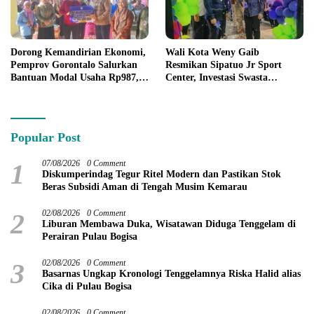
Dorong Kemandirian Ekonomi,
Wali Kota Weny Gaib
Pemprov Gorontalo Salurkan
Resmikan Sipatuo Jr Sport
Bantuan Modal Usaha Rp987,5
Center, Investasi Swasta
Juta untuk 395 Pelaku Usaha
Hadirkan Fasilitas Olahraga
Modern di Kotamobagu
Popular Post
1
07/08/2026
0 Comment
Diskumperindag Tegur Ritel Modern dan Pastikan Stok
Beras Subsidi Aman di Tengah Musim Kemarau
2
02/08/2026
0 Comment
Liburan Membawa Duka, Wisatawan Diduga Tenggelam di
Perairan Pulau Bogisa
3
02/08/2026
0 Comment
Basarnas Ungkap Kronologi Tenggelamnya Riska Halid alias
Cika di Pulau Bogisa
02/08/2026
0 Comment