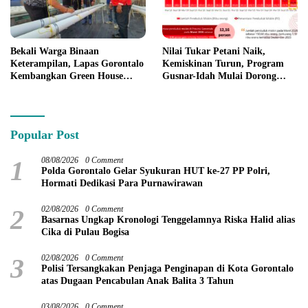
Bekali Warga Binaan
Nilai Tukar Petani Naik,
Keterampilan, Lapas Gorontalo
Kemiskinan Turun, Program
Kembangkan Green House
Gusnar-Idah Mulai Dorong
Hidrofarm
Ekonomi Gorontalo
Popular Post
1
08/08/2026
0 Comment
Polda Gorontalo Gelar Syukuran HUT ke-27 PP Polri,
Hormati Dedikasi Para Purnawirawan
2
02/08/2026
0 Comment
Basarnas Ungkap Kronologi Tenggelamnya Riska Halid alias
Cika di Pulau Bogisa
3
02/08/2026
0 Comment
Polisi Tersangkakan Penjaga Penginapan di Kota Gorontalo
atas Dugaan Pencabulan Anak Balita 3 Tahun
03/08/2026
0 Comment