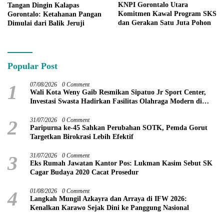
KNPI Gorontalo Utara
Tangan Dingin Kalapas
Komitmen Kawal Program SKS
Gorontalo: Ketahanan Pangan
dan Gerakan Satu Juta Pohon
Dimulai dari Balik Jeruji
Popular Post
1
07/08/2026
0 Comment
Wali Kota Weny Gaib Resmikan Sipatuo Jr Sport Center,
Investasi Swasta Hadirkan Fasilitas Olahraga Modern di
Kotamobagu
2
31/07/2026
0 Comment
Paripurna ke-45 Sahkan Perubahan SOTK, Pemda Gorut
Targetkan Birokrasi Lebih Efektif
3
31/07/2026
0 Comment
Eks Rumah Jawatan Kantor Pos: Lukman Kasim Sebut SK
Cagar Budaya 2020 Cacat Prosedur
4
01/08/2026
0 Comment
Langkah Mungil Azkayra dan Arraya di IFW 2026:
Kenalkan Karawo Sejak Dini ke Panggung Nasional