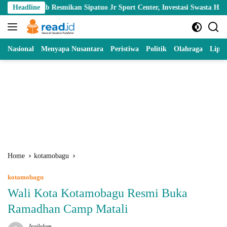
Skip
Resmikan Sipatuo Jr Sport Center, Investasi Swasta Hadirkan Fasilita
Headline
to
content
Nasional
Menyapa Nusantara
Peristiwa
Politik
Olahraga
Lipu
Home
kotamobagu
kotamobagu
Wali Kota Kotamobagu Resmi Buka
Ramadhan Camp Matali
Irgilalom