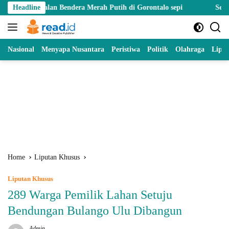
Skip
ualan Bendera Merah Putih di Gorontalo sepi
Headline
Sebanyak 70 Galo
to
content
Nasional
Menyapa Nusantara
Peristiwa
Politik
Olahraga
Lipu
Home
Liputan Khusus
Liputan Khusus
289 Warga Pemilik Lahan Setuju
Bendungan Bulango Ulu Dibangun
Admin