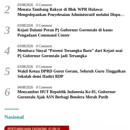
2
03/08/2026
0 Comment
Menata Tambang Rakyat di Blok WPR Hulawa:
Mengedepankan Penyelesaian Administratif melalui Dispute
Resolution
3
03/08/2026
0 Comment
Kejati Dalami Peran Pj Gubernur Gorontalo di kasus
Pengadaan Command Center
4
03/08/2026
0 Comment
Membaca Sinyal “Potensi Tersangka Baru” dari Kejati usai
Pj Gubernur Gorontalo jadi Tersangka
5
03/08/2026
0 Comment
Wakil Ketua DPRD Gorut Geram, Seluruh Guru Tinggalkan
Sekolah demi Hadiri RDP
6
04/08/2026
0 Comment
Menyambut HUT Republik Indonesia Ke-81, Gubernur
Gorontalo Ajak ASN Berbagi Bendera Merah Putih
Nasional