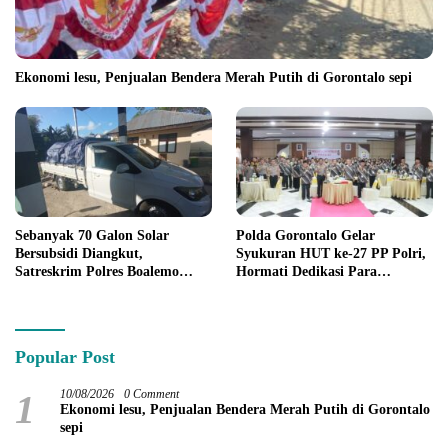
Ekonomi lesu, Penjualan Bendera Merah Putih di Gorontalo sepi
Sebanyak 70 Galon Solar
Polda Gorontalo Gelar
Bersubsidi Diangkut,
Syukuran HUT ke-27 PP Polri,
Satreskrim Polres Boalemo
Hormati Dedikasi Para
Amankan Mobil Pick Up di
Purnawirawan
Tilamuta
Popular Post
1
10/08/2026
0 Comment
Ekonomi lesu, Penjualan Bendera Merah Putih di Gorontalo
sepi