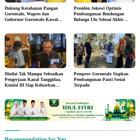
Dukung Ketahanan Pangan
Presiden Jokowi Optimis
Gorontalo, Wapres dan
Pembangunan Bendungan
Gubernur Gorontalo Kawal
Bulango Ulu Selesai Akhir
Percepatan Penyelesaian
Tahun 2024
Bendungan Bulango Ulu
Dinilai Tak Mampu Selesaikan
Pemprov Gorontalo Siapkan
Pengerjaan Kanal Tanggidaa,
Pembangunan Panti Sosial
Komisi III Siap Keluarkan
Terpadu
Rekomendasi Pencopotan
Jabatan Kadis PUPR Provinsi
Recommendation for You