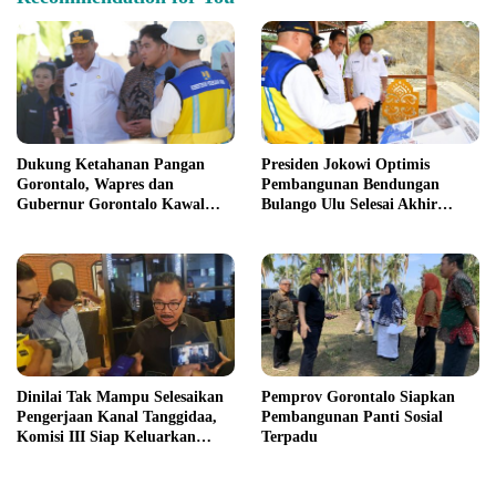
Dukung Ketahanan Pangan
Presiden Jokowi Optimis
Gorontalo, Wapres dan
Pembangunan Bendungan
Gubernur Gorontalo Kawal
Bulango Ulu Selesai Akhir
Percepatan Penyelesaian
Tahun 2024
Bendungan Bulango Ulu
Dinilai Tak Mampu Selesaikan
Pemprov Gorontalo Siapkan
Pengerjaan Kanal Tanggidaa,
Pembangunan Panti Sosial
Komisi III Siap Keluarkan
Terpadu
Rekomendasi Pencopotan
Jabatan Kadis PUPR Provinsi