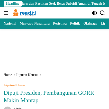
Skip
n dan Pastikan Stok Beras Subsidi Aman di Tengah Musim Kemarau
Headline
to
content
Nasional
Menyapa Nusantara
Peristiwa
Politik
Olahraga
Lipu
Home
Liputan Khusus
Liputan Khusus
Dipuji Presiden, Pembangunan GORR
Makin Mantap
Admin