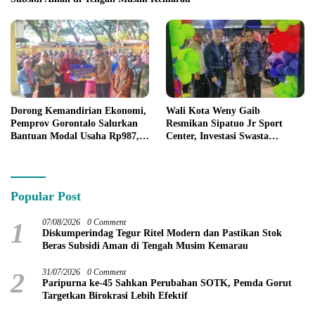
Dorong Kemandirian Ekonomi,
Wali Kota Weny Gaib
Pemprov Gorontalo Salurkan
Resmikan Sipatuo Jr Sport
Bantuan Modal Usaha Rp987,5
Center, Investasi Swasta
Juta untuk 395 Pelaku Usaha
Hadirkan Fasilitas Olahraga
Modern di Kotamobagu
Popular Post
1
07/08/2026
0 Comment
Diskumperindag Tegur Ritel Modern dan Pastikan Stok
Beras Subsidi Aman di Tengah Musim Kemarau
2
31/07/2026
0 Comment
Paripurna ke-45 Sahkan Perubahan SOTK, Pemda Gorut
Targetkan Birokrasi Lebih Efektif