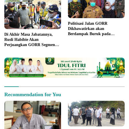
Politisasi Jalan GORR
Dikhawatirkan akan
Berdampak Buruk pada
Di Akhir Masa Jabatannya,
Pembangunan Daerah
Rusli Habibie Akan
Perjuangkan GORR Segmen
Tiga
Recommendation for You