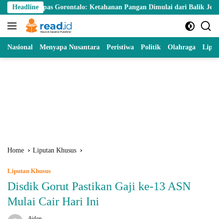
Skip
as Gorontalo: Ketahanan Pangan Dimulai dari Balik Jeruji
Headline
KN
to
content
Nasional
Menyapa Nusantara
Peristiwa
Politik
Olahraga
Lipu
Home
Liputan Khusus
Liputan Khusus
Disdik Gorut Pastikan Gaji ke-13 ASN
Mulai Cair Hari Ini
Aidan