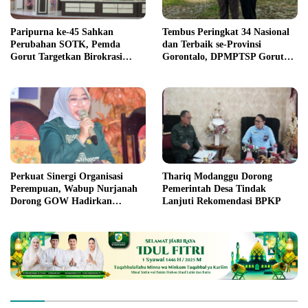
Paripurna ke-45 Sahkan
Tembus Peringkat 34 Nasional
Perubahan SOTK, Pemda
dan Terbaik se-Provinsi
Gorut Targetkan Birokrasi
Gorontalo, DPMPTSP Gorut
Lebih Efektif
Ukir Prestasi Gemilang
Penilaian Kinerja 2026
Perkuat Sinergi Organisasi
Thariq Modanggu Dorong
Perempuan, Wabup Nurjanah
Pemerintah Desa Tindak
Dorong GOW Hadirkan
Lanjuti Rekomendasi BPKP
Program Nyata untuk
Perempuan dan Anak