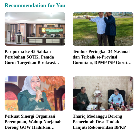
Recommendation for You
Paripurna ke-45 Sahkan
Tembus Peringkat 34 Nasional
Perubahan SOTK, Pemda
dan Terbaik se-Provinsi
Gorut Targetkan Birokrasi
Gorontalo, DPMPTSP Gorut
Lebih Efektif
Ukir Prestasi Gemilang
Penilaian Kinerja 2026
Perkuat Sinergi Organisasi
Thariq Modanggu Dorong
Perempuan, Wabup Nurjanah
Pemerintah Desa Tindak
Dorong GOW Hadirkan
Lanjuti Rekomendasi BPKP
Program Nyata untuk