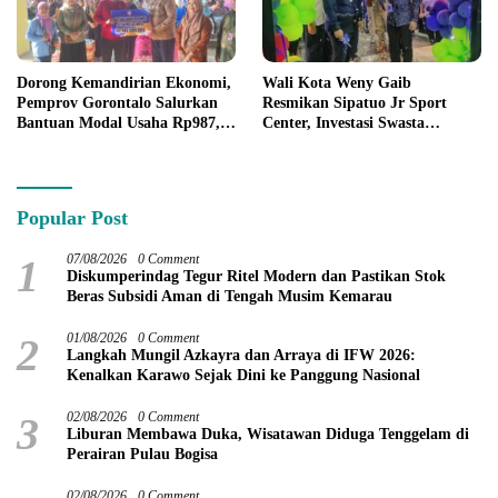
Dorong Kemandirian Ekonomi,
Wali Kota Weny Gaib
Pemprov Gorontalo Salurkan
Resmikan Sipatuo Jr Sport
Bantuan Modal Usaha Rp987,5
Center, Investasi Swasta
Juta untuk 395 Pelaku Usaha
Hadirkan Fasilitas Olahraga
Modern di Kotamobagu
Popular Post
1
07/08/2026
0 Comment
Diskumperindag Tegur Ritel Modern dan Pastikan Stok
Beras Subsidi Aman di Tengah Musim Kemarau
2
01/08/2026
0 Comment
Langkah Mungil Azkayra dan Arraya di IFW 2026:
Kenalkan Karawo Sejak Dini ke Panggung Nasional
3
02/08/2026
0 Comment
Liburan Membawa Duka, Wisatawan Diduga Tenggelam di
Perairan Pulau Bogisa
02/08/2026
0 Comment