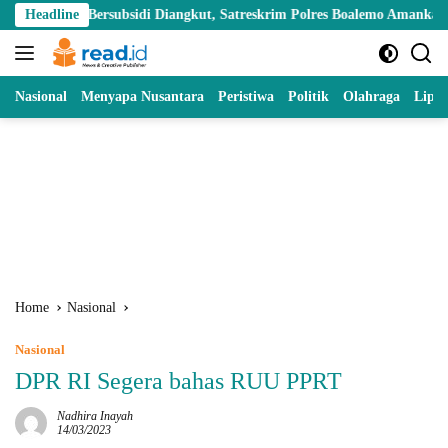
Skip
Bersubsidi Diangkut, Satreskrim Polres Boalemo Amankan Mobil Pick Up
Headline
to
content
Nasional
Menyapa Nusantara
Peristiwa
Politik
Olahraga
Lipu
Home
Nasional
Nasional
DPR RI Segera bahas RUU PPRT
Nadhira Inayah
14/03/2023