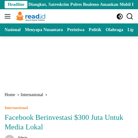
Skip
iangkut, Satreskrim Polres Boalemo Amankan Mobil Pick Up di Tilamuta
Headline
to
content
Nasional
Menyapa Nusantara
Peristiwa
Politik
Olahraga
Lipu
Home
Internasional
Internasional
Facebook Berinvestasi $300 Juta Untuk
Media Lokal
Admin