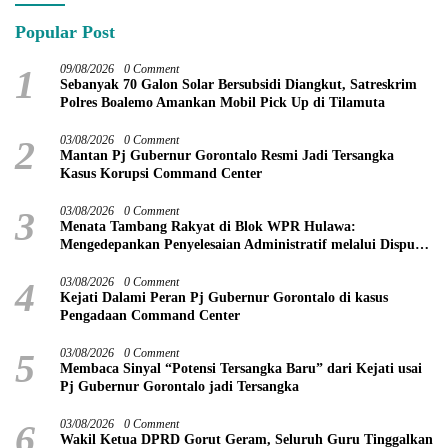
Popular Post
1
09/08/2026
0 Comment
Sebanyak 70 Galon Solar Bersubsidi Diangkut, Satreskrim
Polres Boalemo Amankan Mobil Pick Up di Tilamuta
2
03/08/2026
0 Comment
Mantan Pj Gubernur Gorontalo Resmi Jadi Tersangka
Kasus Korupsi Command Center
3
03/08/2026
0 Comment
Menata Tambang Rakyat di Blok WPR Hulawa:
Mengedepankan Penyelesaian Administratif melalui Dispute
Resolution
4
03/08/2026
0 Comment
Kejati Dalami Peran Pj Gubernur Gorontalo di kasus
Pengadaan Command Center
5
03/08/2026
0 Comment
Membaca Sinyal “Potensi Tersangka Baru” dari Kejati usai
Pj Gubernur Gorontalo jadi Tersangka
6
03/08/2026
0 Comment
Wakil Ketua DPRD Gorut Geram, Seluruh Guru Tinggalkan