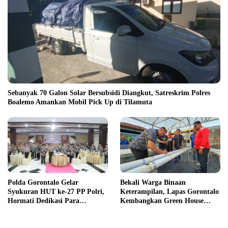
Sebanyak 70 Galon Solar Bersubsidi Diangkut, Satreskrim Polres
Boalemo Amankan Mobil Pick Up di Tilamuta
Polda Gorontalo Gelar
Bekali Warga Binaan
Syukuran HUT ke-27 PP Polri,
Keterampilan, Lapas Gorontalo
Hormati Dedikasi Para
Kembangkan Green House
Purnawirawan
Hidrofarm